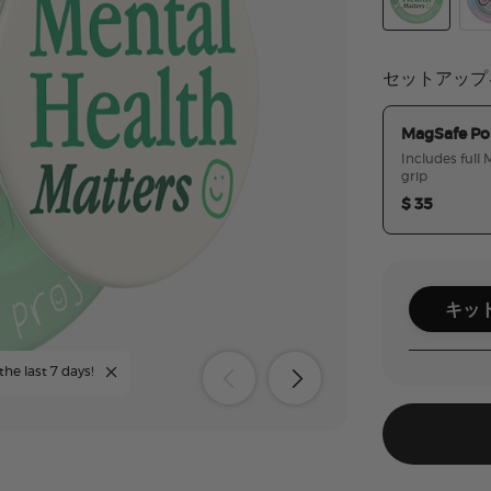
Happiness Pr
Gli
セットアップ
MagSafe Po
Includes full
grip
$ 35
キッ
the last 7 days!