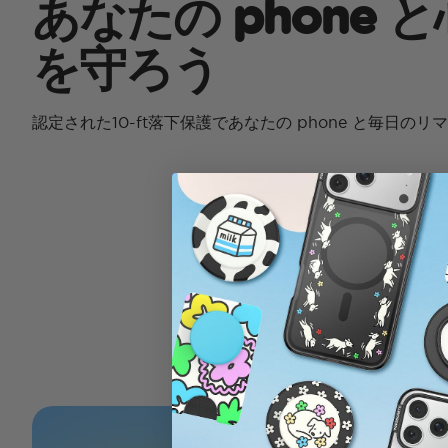
あなたの phone 
を守ろう
認定された10-ft落下保護であなたの phone と毎日の