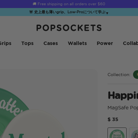
☀️
Summer Sendoff Sale
is on 🚨 Up to 60% off
🚨 史上最も薄いgrip、Low-Proについて学ぶ
▼
PopSockets ホーム
Grips
Tops
Cases
Wallets
Power
Colla
Collection:
Happin
MagSafe Po
$ 35