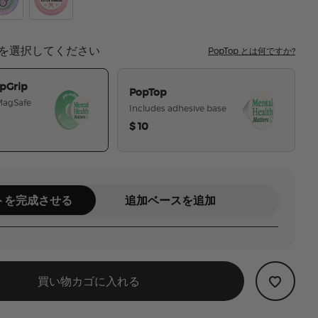
oject
tter Yourself Time
Cherry-ish The Little Things
を選択してください
PopTop とは何ですか?
pGrip
PopTop
 MagSafe
Includes adhesive base
$ 10
選択された
トを完成させる
追加ベースを追加
買い物カゴに入れる