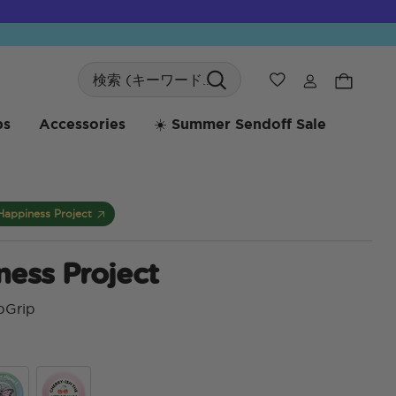
Search
ウィッシュリス
bs
Accessories
☀️ Summer Sendoff Sale
Happiness Project
ess Project
pGrip
顧客