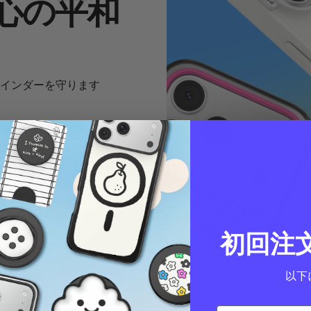
と心の平和
リマインダーを守ります
初回注
以下