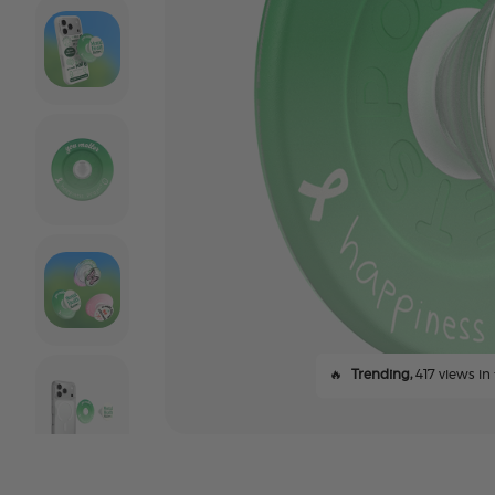
🔥
Trending,
417 views in 