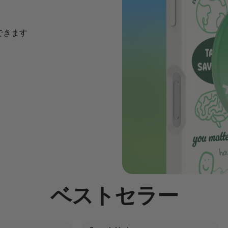
う
できます
ベストセラー