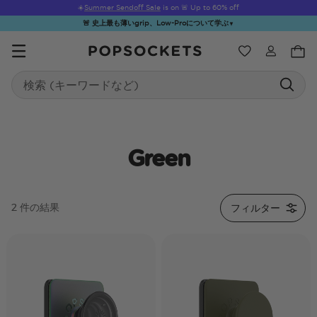
☀️
Summer Sendoff Sale
is on 🚨 Up to 60% off
🚨 史上最も薄いgrip、Low-Proについて学ぶ
▼
ウィッシュ
Search
PopSockets ホーム
Green
☀️ Summer
Hello Kitty®
Second
Sea Spell
Sug
フィルター
2 件の結果
Sendoff Sale
and Friends
Morning