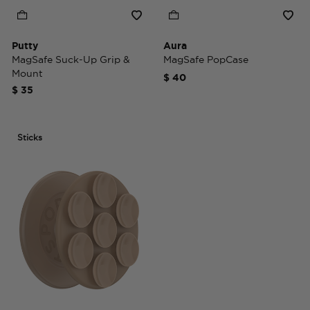
Putty
Aura
MagSafe Suck-Up Grip &
MagSafe PopCase
Mount
$ 40
$ 35
Sticks