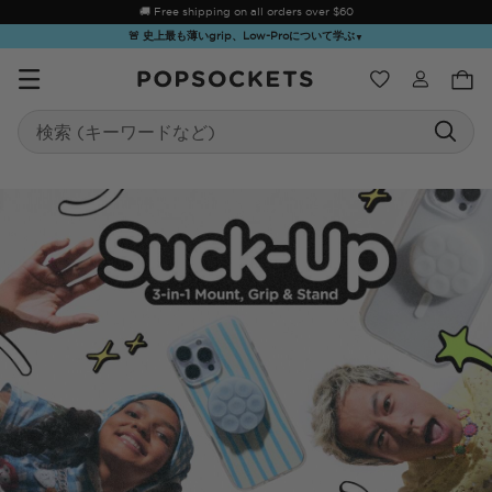
🚚 Free shipping on all orders over
$60
🚨 史上最も薄いgrip、Low-Proについて学ぶ
▼
ウィッシュ
Search
PopSockets ホーム
☀️ Summer
Hello Kitty®
Sea Spell
Sugar Rush
Kick-
Sendoff Sale
and Friends