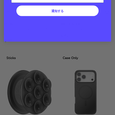
通知する
Frost
Berry Soda
MagSafe Suck-Up Grip &
MagSafe PopCase
Mount
$ 40
$ 35
Sticks
Case Only