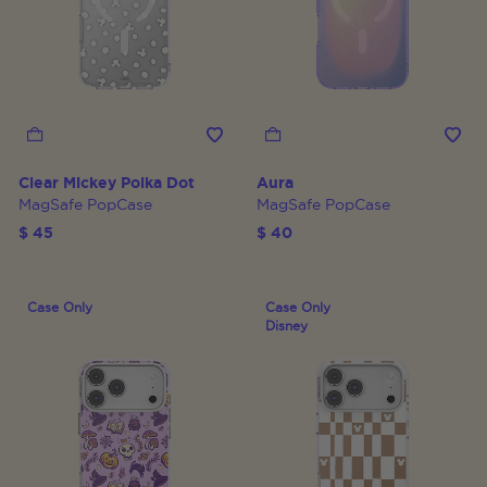
Clear Mickey Polka Dot
Aura
MagSafe PopCase
MagSafe PopCase
$ 45
$ 40
Case Only
Case Only
Disney