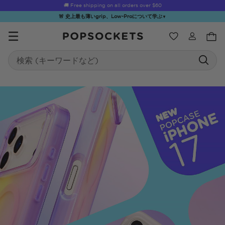
☀️
Summer Sendoff Sale
is on 🚨 Up to 60% off
🚨 史上最も薄いgrip、Low-Proについて学ぶ
▼
ウィッシュ
Search
PopSockets ホーム
☀️ Summer
Hello Kitty®
Sea Spell
Sugar Rush
Kick-
Sendoff Sale
and Friends