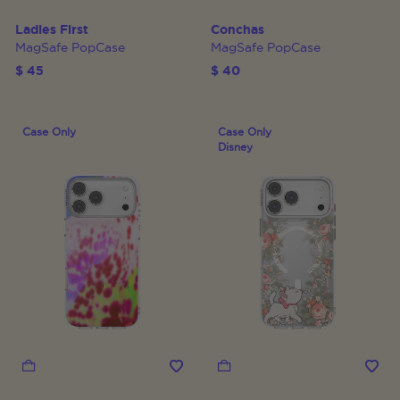
Ladies First
Conchas
MagSafe PopCase
MagSafe PopCase
$ 45
$ 40
Case Only
Case Only
Disney