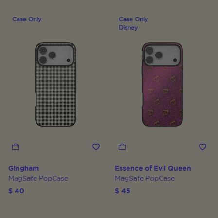
Case Only
Case Only
Disney
Gingham
Essence of Evil Queen
MagSafe PopCase
MagSafe PopCase
$ 40
$ 45