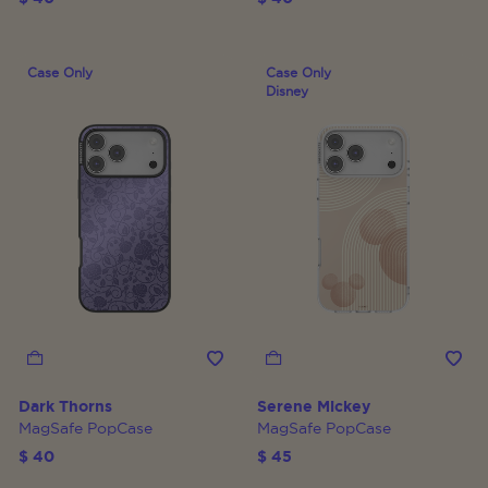
Case Only
Case Only
Disney
Dark Thorns
Serene Mickey
MagSafe PopCase
MagSafe PopCase
$ 40
$ 45