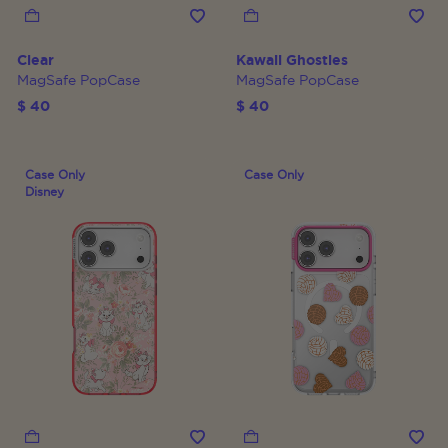
Clear
Kawaii Ghosties
MagSafe PopCase
MagSafe PopCase
$ 40
$ 40
Case Only
Case Only
Disney