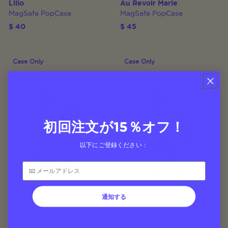
Lilio
Au Revoir Marie
MagSafe PopCase
MagSafe PopCase
$ 40
$ 45
Case Only
Case Only
初回注文が15％オフ！
以下にご登録ください：
通知する
Nightshade
Pressed Flowers
MagSafe PopCase
MagSafe PopCase