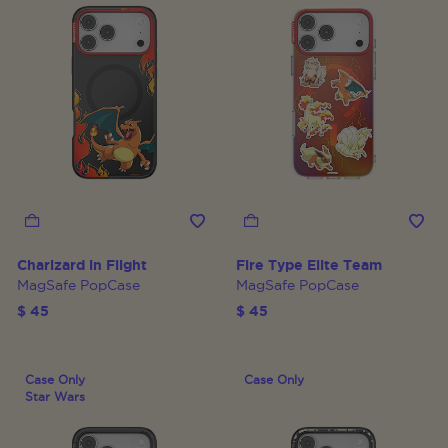
Charizard in Flight
Fire Type Elite Team
MagSafe PopCase
MagSafe PopCase
$ 45
$ 45
Case Only
Case Only
Star Wars