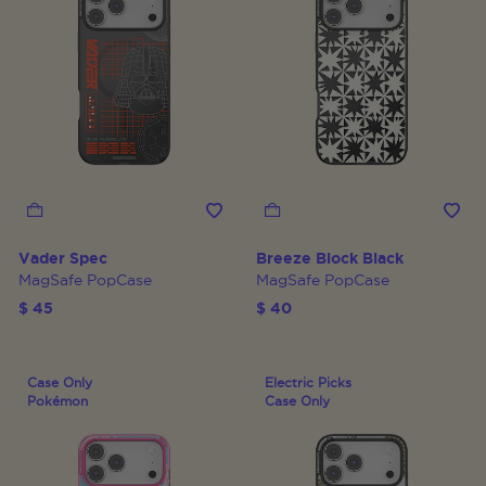
Vader Spec
Breeze Block Black
MagSafe PopCase
MagSafe PopCase
$ 45
$ 40
Case Only
Electric Picks
Pokémon
Case Only