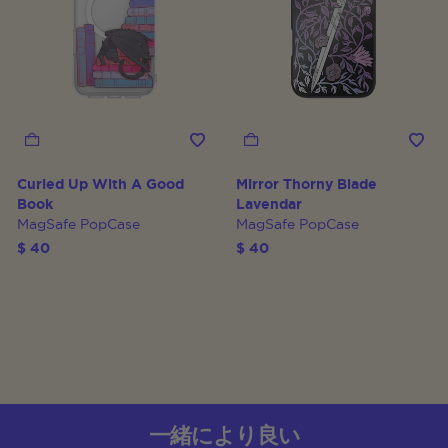
Curled Up With A Good
Mirror Thorny Blade
Book
Lavendar
MagSafe PopCase
MagSafe PopCase
$ 40
$ 40
一緒により良い