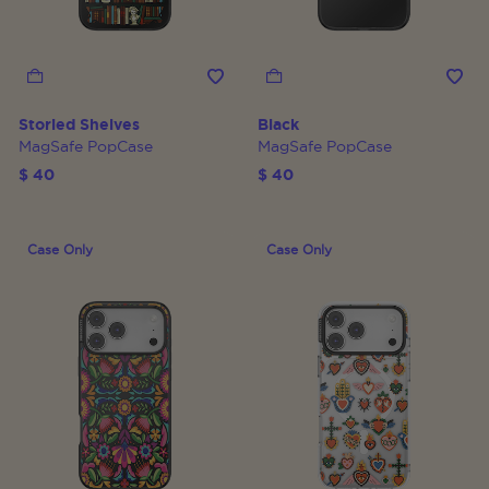
Storied Shelves
Black
MagSafe PopCase
MagSafe PopCase
$ 40
$ 40
Case Only
Case Only