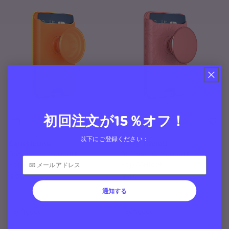
初回注文が15％オフ！
以下にご登録ください：
Canteloupe
Putty Tooled
Softgoods MagSafe
Softgoods MagSafe
PopWallet+
PopWallet+
$ 50
$ 40
通知する
Softgoods
Softgoods