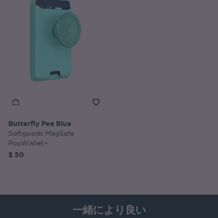
Butterfly Pea Blue
Softgoods MagSafe
PopWallet+
$ 50
一緒により良い