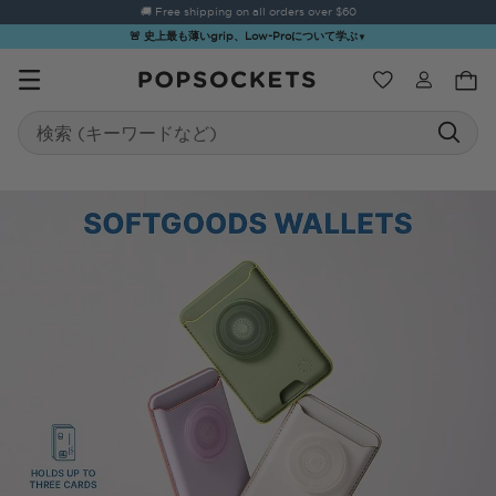
🚚 Free shipping on all orders over
$60
🚨 史上最も薄いgrip、Low-Proについて学ぶ
▼
ウィッシュ
Search
PopSockets ホーム
☀️ Summer
Hello Kitty®
Second
Sea Spell
Sug
Sendoff Sale
and Friends
Morning