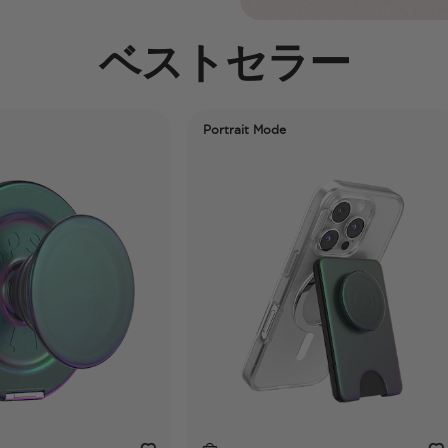
ベストセラー
Portrait Mode
12t