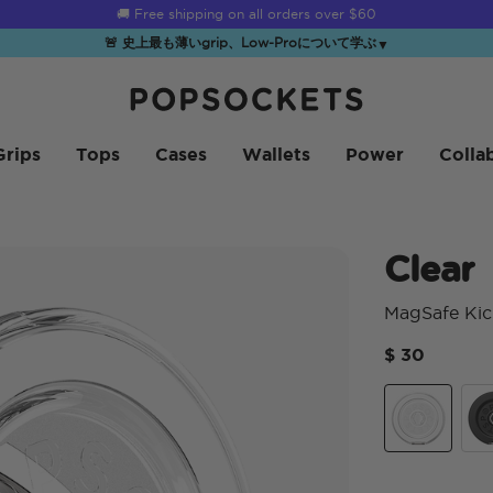
☀️
Summer Sendoff Sale
is on 🚨 Up to 60% off
🚨 史上最も薄いgrip、Low-Proについて学ぶ
▼
PopSockets ホーム
Grips
Tops
Cases
Wallets
Power
Colla
Clear
MagSafe Kic
$ 30
Clear
Bla