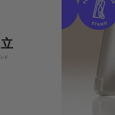
自立
ンド