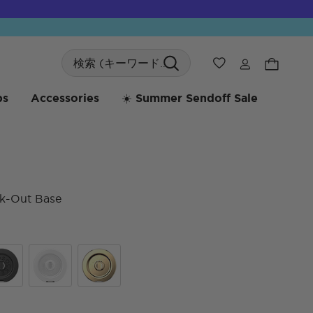
Search
ウィッシュリス
bs
Accessories
☀️ Summer Sendoff Sale
k-Out Base
顧客
ck
Glossy White
Gold