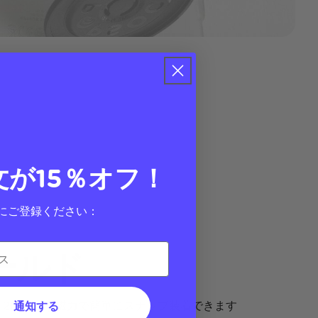
文が15％オフ！
にご登録ください：
ールド
通知する
は、2倍強力な磁力で簡単にスナップ装着できます