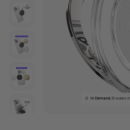
🛒
In Demand,
51 orders in