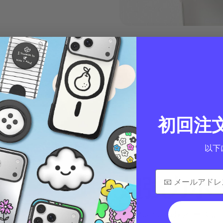
初回注
以下
超強力ホ
このMagSafe対応ベース