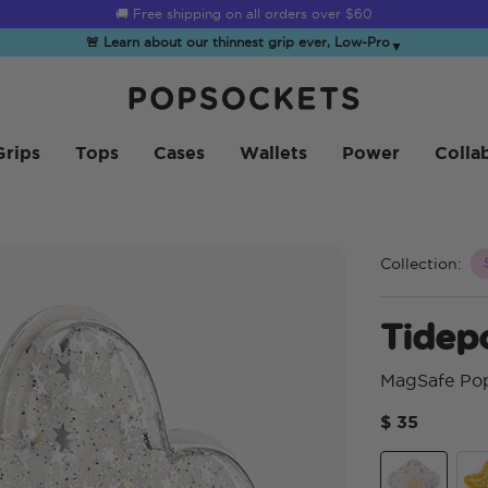
☀️
Summer Sendoff Sale
is on 🚨 Up to 60% off
🚨 Learn about our thinnest grip ever, Low-Pro
▼
PopSockets ホーム
Grips
Tops
Cases
Wallets
Power
Colla
Collection:
Tidep
MagSafe Po
$ 35