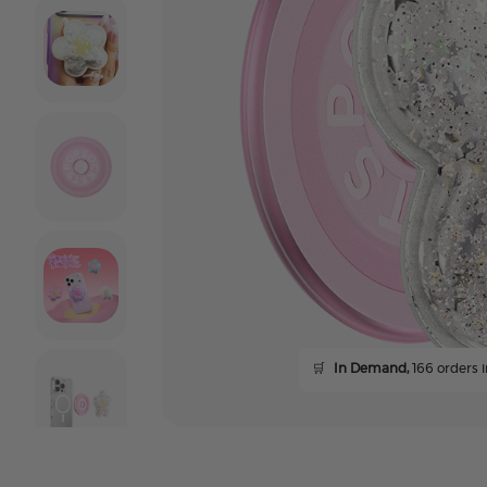
🛒
In Demand,
166 orders i