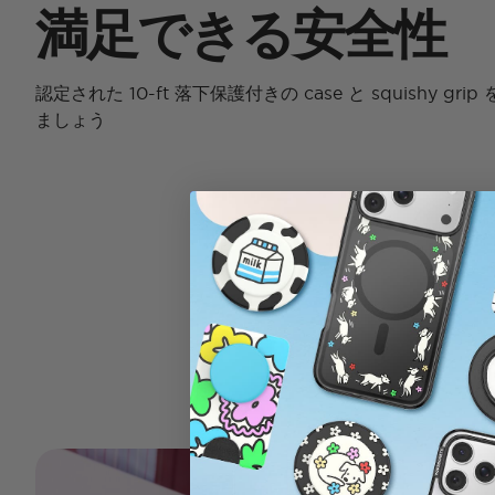
満足できる安全性
認定された 10-ft 落下保護付きの case と squishy g
ましょう