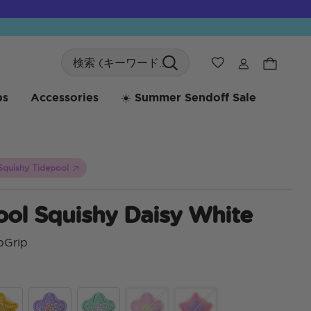
Search
ウィッシュリス
bs
Accessories
☀️ Summer Sendoff Sale
Squishy Tidepool
ool Squishy Daisy White
pGrip
顧客評