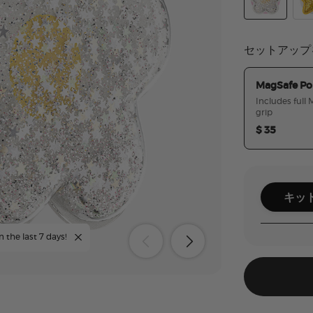
Tidepool Squ
Tid
セットアップ
MagSafe Po
Includes full
grip
$ 35
キッ
n the last 7 days!