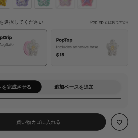
ishy Daisy White
epool Squishy Star Gold
Tidepool Squishy Daisy Lavender
Tidepool Squishy Star Daisy Turquoise
Tidepool Squishy Daisy Pink
Tidepool Squishy Star Au
を選択してください
PopTop とは何ですか?
pGrip
PopTop
 MagSafe
Includes adhesive base
$ 15
選択された
トを完成させる
追加ベースを追加
買い物カゴに入れる