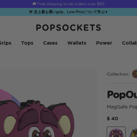
☀️
Summer Sendoff Sale
is on 🚨 Up to 60% off
🚨 史上最も薄いgrip、Low-Proについて学ぶ
▼
PopSockets ホーム
Grips
Tops
Cases
Wallets
Power
Colla
Collection:
PopOu
MagSafe Po
$ 40