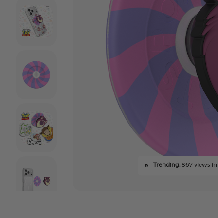
🔥
Trending,
867 views in 