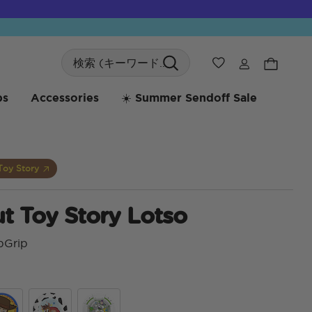
Search
ウィッシュリス
bs
Accessories
☀️ Summer Sendoff Sale
Toy Story
t Toy Story Lotso
pGrip
顧客