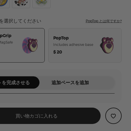
so
Out Toy Story Woody
Tidepool Toy Story Jessie
Toy Story Glitter Buzz
を選択してください
PopTop とは何ですか?
pGrip
PopTop
 MagSafe
Includes adhesive base
$ 20
選択された
トを完成させる
追加ベースを追加
買い物カゴに入れる