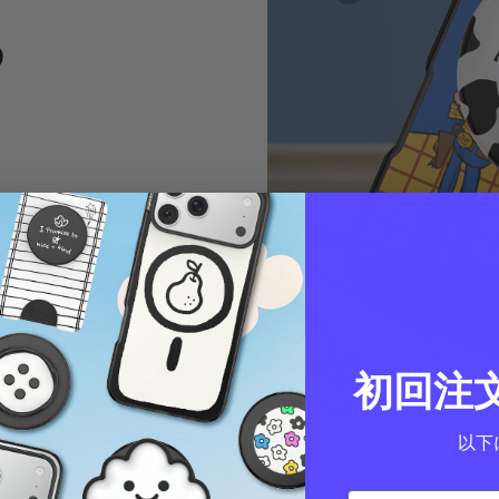
る
初回注
以下