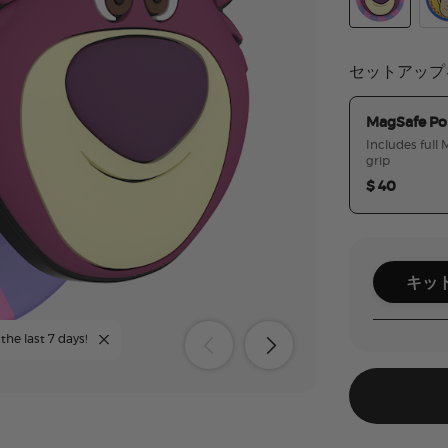
Toy Story Lot
Pop
セットアップ
MagSafe Po
Includes full
grip
$ 40
キッ
the last 7 days!