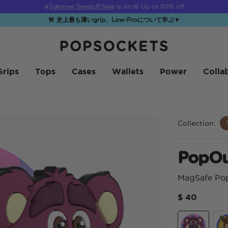
☀️
Summer Sendoff Sale
is on 🚨 Up to 60% off
🚨 史上最も薄いgrip、Low-Proについて学ぶ
▼
PopSockets ホーム
Grips
Tops
Cases
Wallets
Power
Colla
Collection:
PopOu
MagSafe Po
$ 40