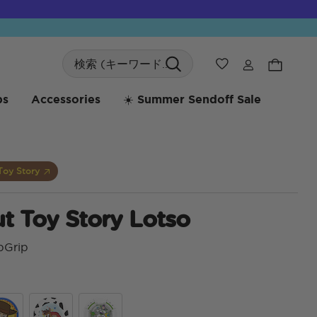
Search
ウィッシュリス
bs
Accessories
☀️ Summer Sendoff Sale
Toy Story
t Toy Story Lotso
pGrip
顧客