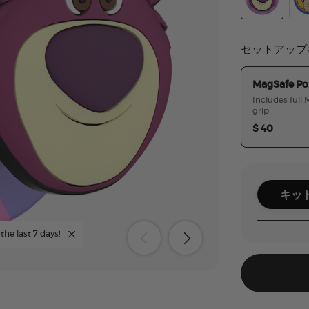
Toy Story Lot
Pop
セットアップ
MagSafe Po
Includes full
grip
$ 40
キッ
the last 7 days!