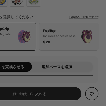
so
Out Toy Story Woody
Tidepool Toy Story Jessie
Toy Story Glitter Buzz
を選択してください
PopTop とは何ですか?
pGrip
PopTop
 MagSafe
Includes adhesive base
$ 20
選択された
トを完成させる
追加ベースを追加
買い物カゴに入れる