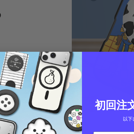
る
初回注
以下