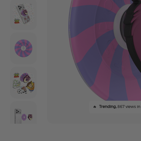
🔥
Trending,
867 views in 