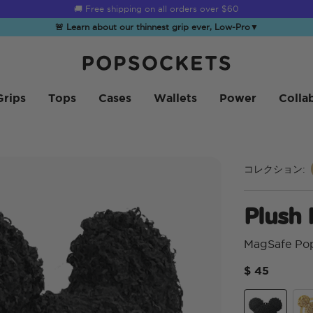
☀️
Summer Sendoff Sale
is on 🚨 Up to 60% off
🚨 Learn about our thinnest grip ever, Low-Pro
▼
PopSockets ホーム
Grips
Tops
Cases
Wallets
Power
Colla
コレクション:
Plush 
MagSafe Po
$ 45