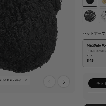
Plush Mickey
Ear
Mickey Polka
Mic
セットアップ
MagSafe Po
Includes full
grip
$ 45
 the last 7 days!
キッ