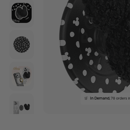
🛒
In Demand,
78 orders in