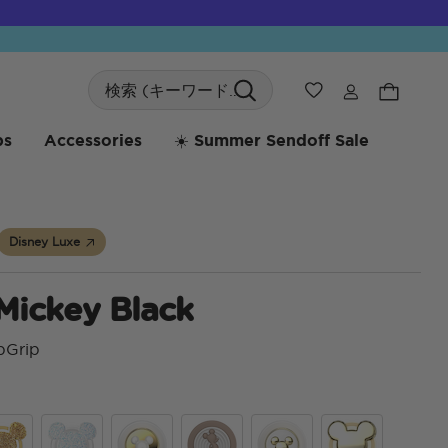
Search
ウィッシュリス
bs
Accessories
☀️ Summer Sendoff Sale
Disney Luxe
Mickey Black
pGrip
顧客