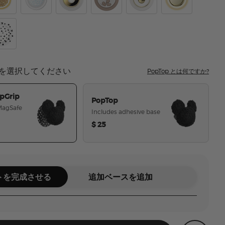
 Black
ridescent Gold Mickey
Earridescent Mickey White
Enamel Pearl Mickey
PopOut Latte Mickey
Enamel Mickey
Enamel Gold Mi
 Dot Black
key Polka Dot White
を選択してください
PopTop とは何ですか?
pGrip
PopTop
 MagSafe
Includes adhesive base
$ 25
選択された
トを完成させる
追加ベースを追加