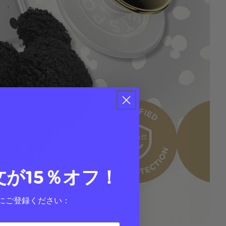
文が15％オフ！
にご登録ください：