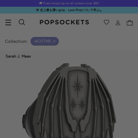
☀️
Summer Sendoff Sale
🚚 Free shipping on all orders over
is on 🚨 Up to 60% off
$60
🚨 史上最も薄いgrip、Low-Proについて学ぶ
▼
ウィッシュ
Best Sellers
PopSockets ホーム
Collection:
ACOTAR
Sarah J. Maas
☀️ Summer
Hello Kitty®
Second
Sea Spell
Sug
Sendoff Sale
and Friends
Morning