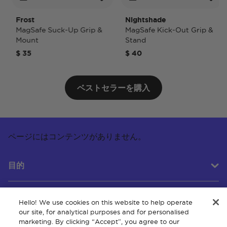
Frost
Nightshade
MagSafe Suck-Up Grip &
MagSafe Kick-Out Grip &
Mount
Stand
$ 35
$ 40
ベストセラーを購入
ページにはコンテンツがありません。
目的
Hello! We use cookies on this website to help operate
カスタマーサービス
our site, for analytical purposes and for personalised
marketing. By clicking “Accept”, you agree to our