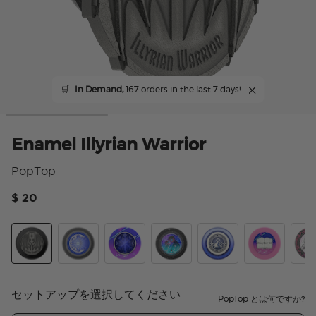
🛒
In Demand,
167 orders in the last 7 days!
Enamel Illyrian Warrior
PopTop
$ 20
顧客
Enamel Illyrian Warrior
Curse Breaker
Crystal Cir To The Stars Who Listen
Tidepool Starfall
Velaris
Chapter 55
Caul
セットアップを選択してください
PopTop とは何ですか?