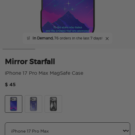
🛒
In Demand,
76 orders in the last 7 days!
Mirror Starfall
iPhone 17 Pro Max MagSafe Case
$ 45
顧客
Mirror Starfall
Mirror Curse Breaker
Wingspan