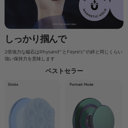
しっかり掴んで
2倍強力な磁石はRhysand™とFeyre’s™の絆と同じくらい
強い保持力を意味します
ベストセラー
Sticks
Portrait Mode
P