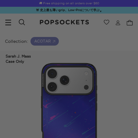
☀️
Summer Sendoff Sale
is on 🚨 Up to 60% off
🚨 史上最も薄いgrip、Low-Proについて学ぶ
▼
ウィッシュ
Best Sellers
PopSockets ホーム
Collection:
ACOTAR
Sarah J. Maas
Case Only
☀️ Summer
Hello Kitty®
Second
Sea Spell
Sug
Sendoff Sale
and Friends
Morning