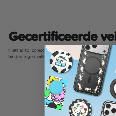
Gecertificeerde ve
Niets is zo iconisch als een veilige phone, dankzij c
bieden tegen vallen van 3 meter