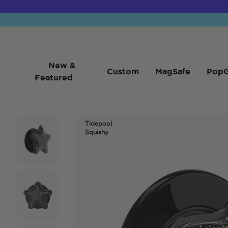
New &
Custom
MagSafe
PopG
Featured
Tidepool
Squishy