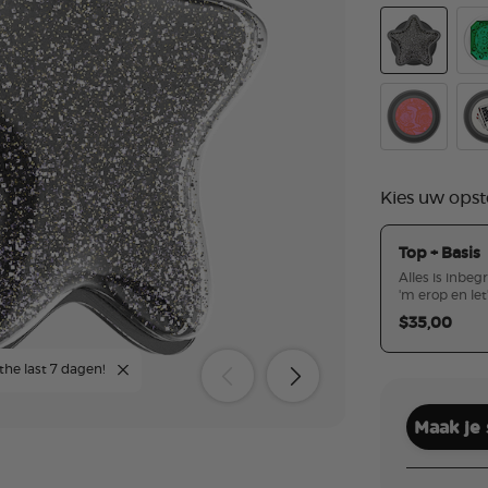
Tidepool Squ
Dic
Red Room
Str
Kies uw opst
Top + Basis
Alles is inbeg
'm erop en let
$35,00
 the last 7 dagen!
Maak je