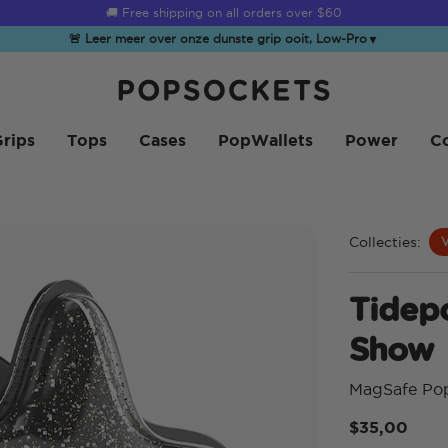
☀️
Summer Sendoff Sale
is on 🚨 Up to 60% off
🚨 Leer meer over onze dunste grip ooit, Low-Pro
▼
PopSockets Startpagina
rips
Tops
Cases
PopWallets
Power
Co
Collecties:
Tidepo
Show
MagSafe Po
$35,00