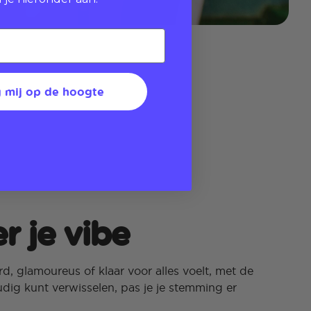
 mij op de hoogte
r je vibe
rd, glamoureus of klaar voor alles voelt, met de
dig kunt verwisselen, pas je je stemming er