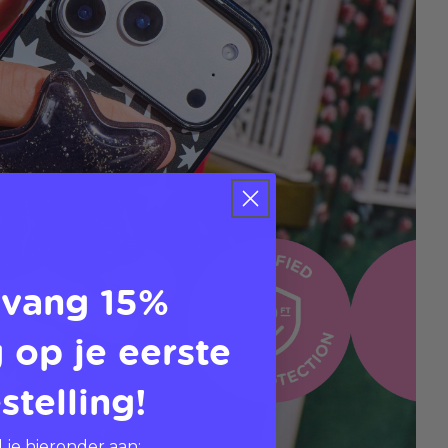
vang 15%
 op je eerste
stelling!
 je hieronder aan: