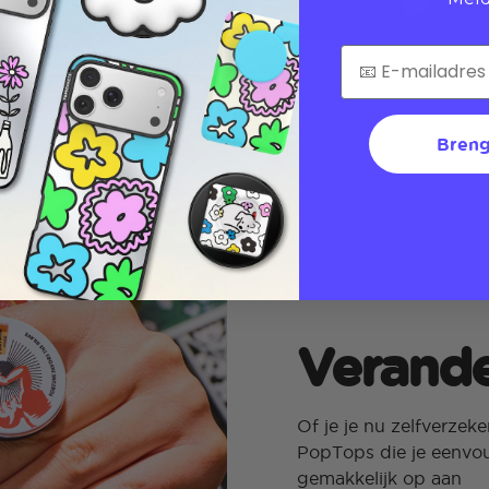
Breng
Verande
Of je je nu zelfverzeke
PopTops die je eenvou
gemakkelijk op aan