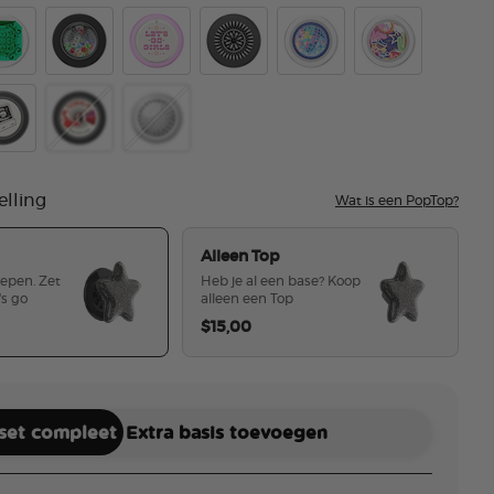
ishy Star of the Show
hroic Lucky Cut
Tidepool Globe Rainbow Jackpot
Mirror Let's Go Girls
Enamel Stamped Black
Disco Mirage
Jackpot
ike Twice
Backspin Pop Prophet
Enamel Rodeo Royalty
elling
Wat is een PopTop?
Alleen Top
repen. Zet
Heb je al een base? Koop
's go
alleen een Top
$15,00
geselecteerd
 set compleet
Extra basis toevoegen