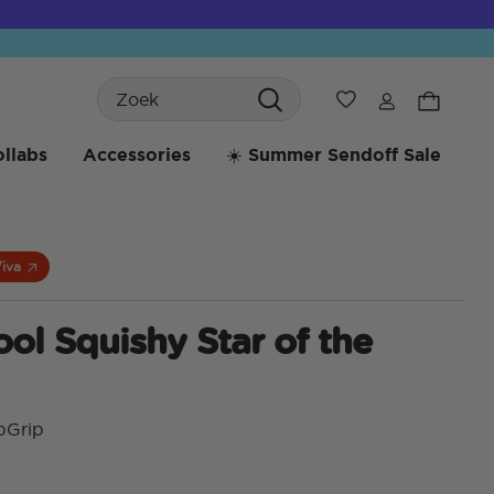
Search
Verlanglijst
llabs
Accessories
☀️ Summer Sendoff Sale
Viva
ol Squishy Star of the
pGrip
3,6 