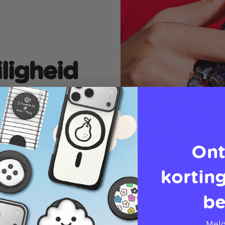
iligheid
ases die bescherming
Ont
korting
be
Meld