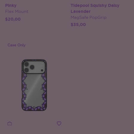
Pinky
Tidepool Squishy Daisy
Flex Mount
Lavender
MagSafe PopGrip
$20,00
$35,00
Case Only