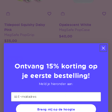
Tidepool Squishy Daisy
Opalescent White
Pink
MagSafe PopCase
MagSafe PopGrip
$40,00
$35,00
Tidepool
50% Off
Squishy
Ontvang 15% korting op
je eerste bestelling!
Meld je hieronder aan:
Breng mij op de hoogte