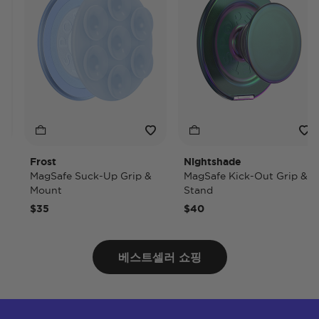
Frost
Nightshade
MagSafe Suck-Up Grip &
MagSafe Kick-Out Grip &
Mount
Stand
$35
$40
베스트셀러 쇼핑