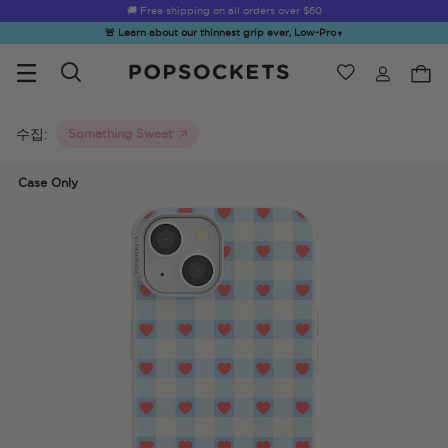
Summer Sendoff Sale
🚚 Free shipping on all orders over
$60
🚨 Learn about our thinnest grip ever, Low-Pro
▼
위시리스트
Best Sellers
PopSockets 홈
수집:
Something Sweet
Case Only
☀️ Summer
Hello Kitty®
Second
Sea Spell
Sug
Sendoff Sale
and Friends
Morning