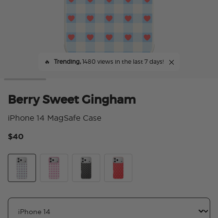
🔥
Trending,
1480 views in the last 7 days!
Berry Sweet Gingham
iPhone 14 MagSafe Case
$40
3.
Berry Sweet Gingham
Blush Gingham
Licorice Dot
Cherry Pop