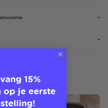
eitscontrole
n
rip
vang 15%
 op je eerste
stelling!