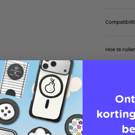
Compatibilit
Hoe te ruile
ak kennis met PopG
Ont
korting
be