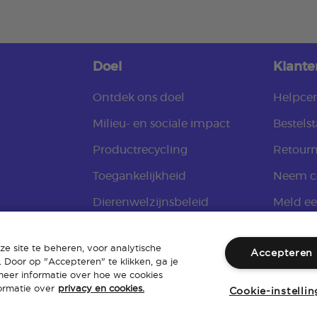
Doel
Klante
Ontdek ons doel
Helpce
Milieu- en sociale impact
Bestelst
Productrecycling
Retour
Toegankelijkheid
Neem c
Dierenwelzijnsbeleid
Meld e
Openbaarmaking van
Fondse
toeleveringsketen en
e site te beheren, voor analytische
Accepteren
 Door op "Accepteren" te klikken, ga je
moderne slavernij
meer informatie over hoe we cookies
ormatie over
privacy en cookies.
Cookie-instelli
om
Toegankelijkheid van de website
|