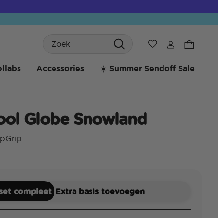
Search
Verlanglijst
llabs
Accessories
☀️ Summer Sendoff Sale
ool Globe Snowland
opGrip
3,6 
 set compleet
Extra basis toevoegen