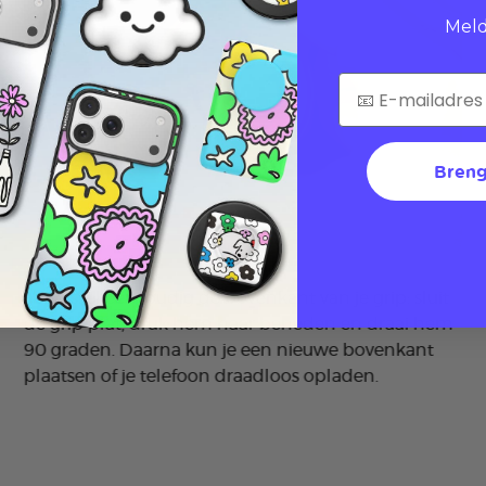
Meld
Breng
Verwissel eenvoudig de bovenkant van je grip: sluit
de grip plat, druk hem naar beneden en draai hem
90 graden. Daarna kun je een nieuwe bovenkant
plaatsen of je telefoon draadloos opladen.