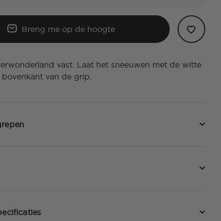
Breng me op de hoogte
terwonderland vast. Laat het sneeuwen met de witte
de bovenkant van de grip.
grepen
ecificaties