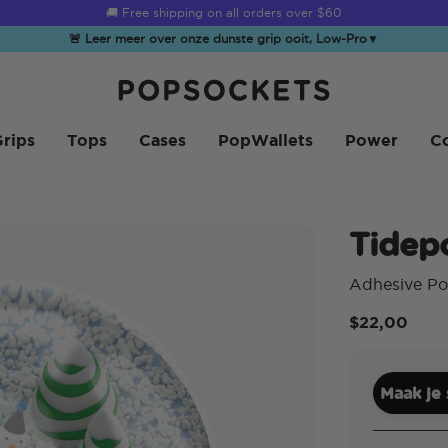
☀️
Summer Sendoff Sale
is on 🚨 Up to 60% off
🚨 Leer meer over onze dunste grip ooit, Low-Pro
▼
PopSockets Startpagina
rips
Tops
Cases
PopWallets
Power
Co
Tidep
Adhesive P
$22,00
Maak je