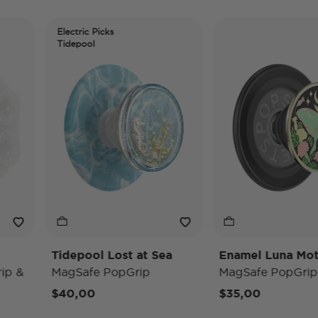
Electric Picks
Tidepool
Tidepool Lost at Sea
Enamel Luna Moth
&
MagSafe PopGrip
MagSafe PopGrip
$40,00
$35,00