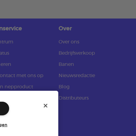
nservice
Over
ntrum
Over ons
atus
Bedrijfsverkoop
neren
Banen
ontact met ons op
Nieuwsredactie
en nepproduct
Blog
nwerving
Distributeurs
ngen