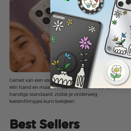
Geniet van een stevige grip tijdens het sms'en met
één hand en maak betere foto's. Werkt als een
handige standaard, zodat je onderweg
kattenfilmpjes kunt bekijken.
Best Sellers