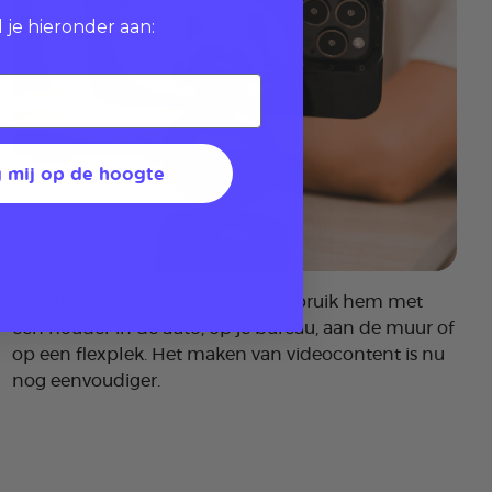
 je hieronder aan:
 mij op de hoogte
Gebruik je telefoon handsfree. Gebruik hem met
een houder in de auto, op je bureau, aan de muur of
op een flexplek. Het maken van videocontent is nu
nog eenvoudiger.