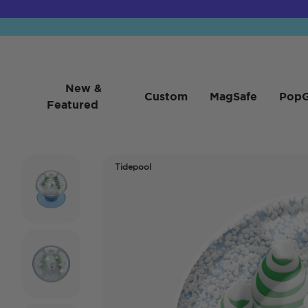
New &
Custom
MagSafe
PopG
Featured
Tidepool