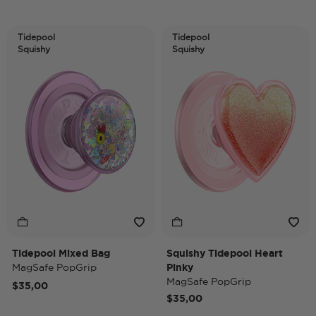
Tidepool
Tidepool
Squishy
Squishy
Tidepool Mixed Bag
Squishy Tidepool Heart
MagSafe PopGrip
Pinky
MagSafe PopGrip
$35,00
$35,00