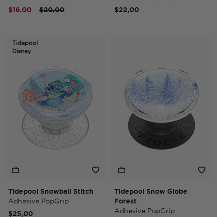
Price reduced from
to
$16,00
$20,00
$22,00
Tidepool
Disney
Tidepool Snowball Stitch
Tidepool Snow Globe
Adhesive PopGrip
Forest
Adhesive PopGrip
$25,00