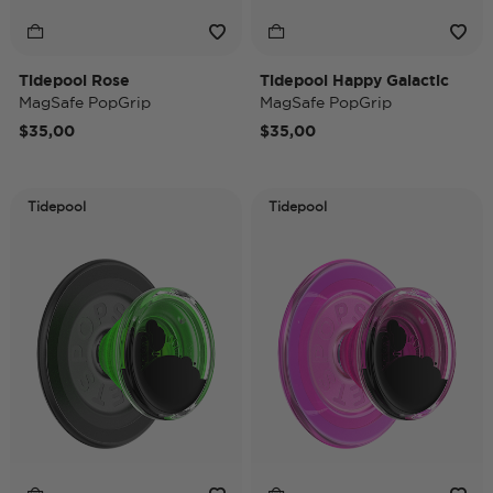
Tidepool Rose
Tidepool Happy Galactic
MagSafe PopGrip
MagSafe PopGrip
$35,00
$35,00
Tidepool
Tidepool