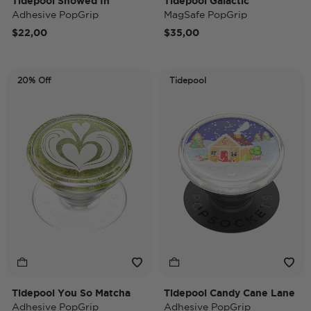
Tidepool Snowed In
Tidepool Galactic
Adhesive PopGrip
MagSafe PopGrip
$22,00
$35,00
20% Off
Tidepool
Tidepool You So Matcha
Tidepool Candy Cane Lane
Adhesive PopGrip
Adhesive PopGrip