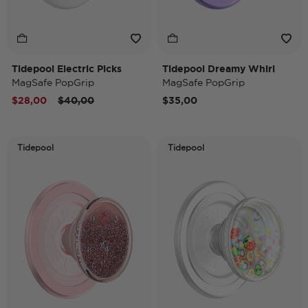
Tidepool Electric Picks
Tidepool Dreamy Whirl
MagSafe PopGrip
MagSafe PopGrip
Price reduced from
to
$28,00
$40,00
$35,00
Tidepool
Tidepool