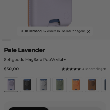
🛒
In Demand,
67 orders in the last 7 dagen!
Pale Lavender
Softgoods MagSafe PopWallet+
$50,00
4 Beoordelingen
5 van 5 klantbeoordeling
5.0 star rating
Pale Lavender
Black
Silver
Eucalyptus
Canteloupe
Cognac
Fren