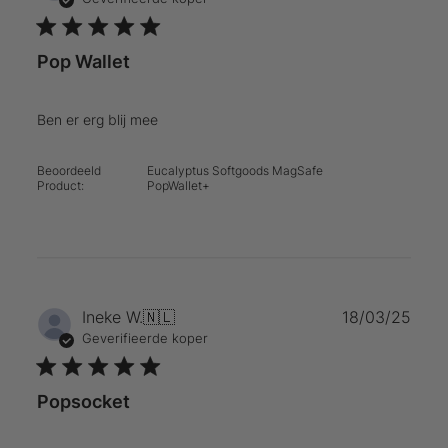
Pop Wallet
Ben er erg blij mee
Beoordeeld
Eucalyptus Softgoods MagSafe
Product:
PopWallet+
Publ
Ineke W.
🇳🇱
18/03/25
Geverifieerde koper
Popsocket