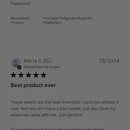
Popsocket
Beoordeeld
Horchata Softgoods MagSafe
Product:
PopWallet+
Publ
Marta C.
🇳🇱
25/12/24
Geverifieerde koper
Best product ever
These wallets are the best invention! I can’t live without it
now. Not only do I have a pop socket, but also have my
essencial cards with me. Just perfect!
Beoordeeld Product:
Black Softgoods MagSafe PopWallet+