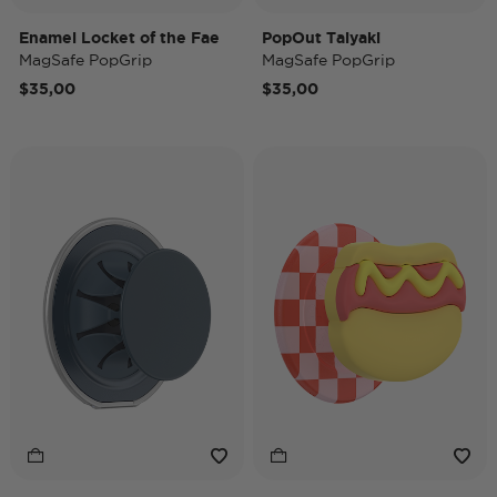
Enamel Locket of the Fae
PopOut Taiyaki
MagSafe PopGrip
MagSafe PopGrip
$35,00
$35,00