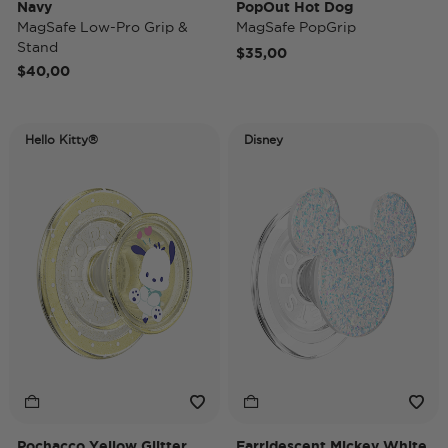
Navy
PopOut Hot Dog
MagSafe Low-Pro Grip &
MagSafe PopGrip
Stand
$35,00
$40,00
Hello Kitty®
Disney
Pochacco Yellow Glitter
Earridescent Mickey White