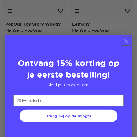
PopOut Toy Story Woody
Lemony
MagSafe PopGrip
MagSafe PopGrip
$40,00
$40,00
Ontvang 15% korting op
Disney
je eerste bestelling!
Meld je hieronder aan:
Breng mij op de hoogte