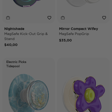
Nightshade
Mirror Compact Wifey
MagSafe Kick-Out Grip &
MagSafe PopGrip
Stand
$35,00
$40,00
Electric Picks
Tidepool