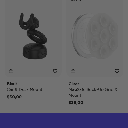
Ti
Black
Clear
Ti
Car & Desk Mount
MagSafe Suck-Up Grip &
Ma
Mount
$30,00
$4
$35,00