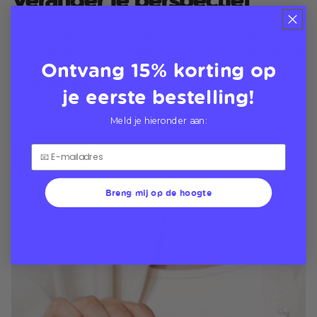
Alle steunen zijn ontworpen voor eenvoudige
wisselingen tussen schermmodi, zodat u gemakkelijk
Ontvang 15% korting op
van portret- naar landschapsmodus kunt
overschakelen
je eerste bestelling!
Meld je hieronder aan:
Breng mij op de hoogte