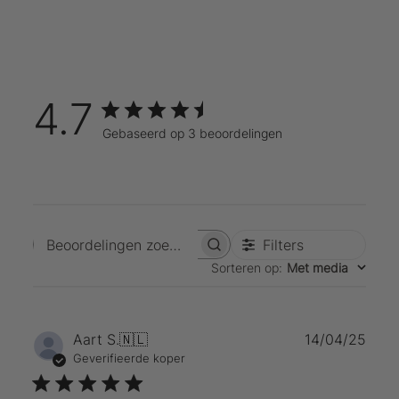
4.7
Gebaseerd op 3 beoordelingen
Filters
Beoordelingen zoeken
Sorteren op
:
Met media
Publ
Aart S.
🇳🇱
14/04/25
Geverifieerde koper