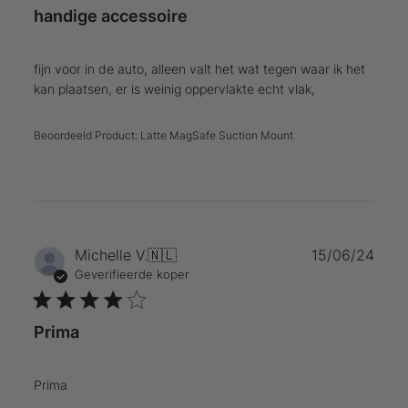
handige accessoire
fijn voor in de auto, alleen valt het wat tegen waar ik het
kan plaatsen, er is weinig oppervlakte echt vlak,
Beoordeeld Product:
Latte MagSafe Suction Mount
Publ
Michelle V.
🇳🇱
15/06/24
Geverifieerde koper
Prima
Prima