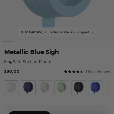
🛒
In Demand,
565 orders in the last 7 dagen!
Metallic Blue Sigh
MagSafe Suction Mount
$30,00
3 Beoordelingen
3,6 van 5 klantbeoordeli
4.7 star rating
Metallic Blue Sigh
French Navy
Horchata
Metallic Eucalyptus
Metallic Black
Cobalt
Meta