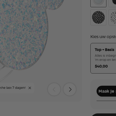
Earridescent
Plu
Mickey Polka
Mic
Kies uw opst
Top + Basis
Alles is inbeg
'm erop en let
$40,00
 the last 7 dagen!
Maak je