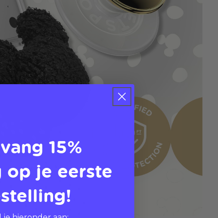
vang 15%
 op je eerste
stelling!
 je hieronder aan: