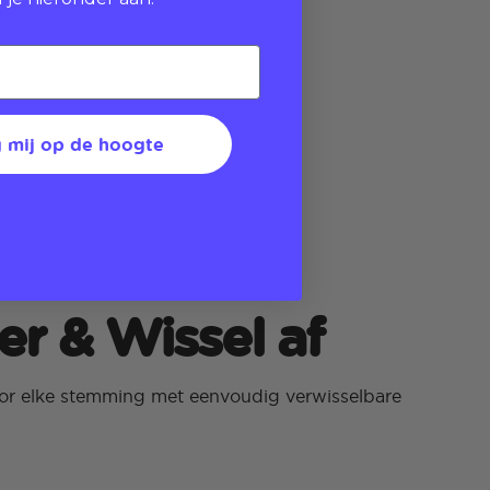
 mij op de hoogte
r & Wissel af
oor elke stemming met eenvoudig verwisselbare