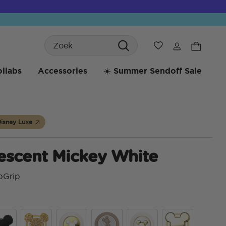
Search
Verlanglijst
llabs
Accessories
☀️ Summer Sendoff Sale
Disney Luxe
descent Mickey White
pGrip
5 va