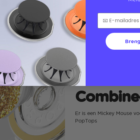
Breng
Combinee
Er is een Mickey Mouse v
PopTops