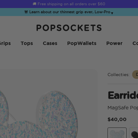
☀️
Summer Sendoff Sale
is on 🚨 Up to 60% off
🚨 Learn about our thinnest grip ever, Low-Pro
▼
PopSockets Startpagina
rips
Tops
Cases
PopWallets
Power
Co
Collecties:
Earri
MagSafe Po
$40,00