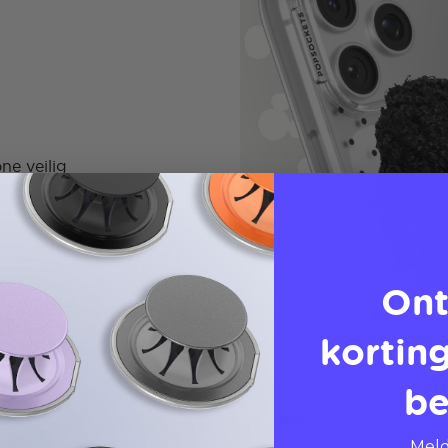
ne veilig
Ont
korting
be
Meld