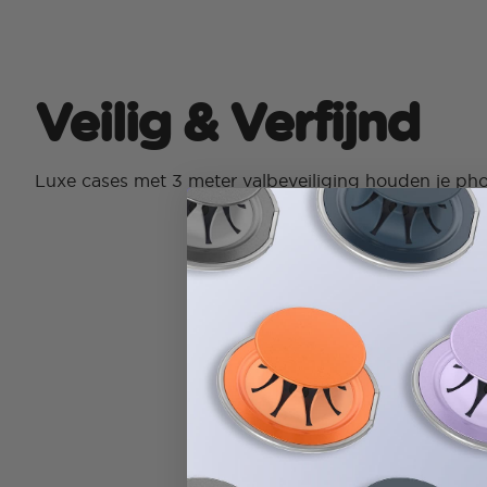
Veilig & Verfijnd
Luxe cases met 3 meter valbeveiliging houden je pho