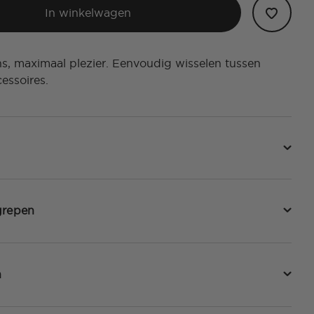
In winkelwagen
ns, maximaal plezier. Eenvoudig wisselen tussen
essoires.
grepen
n