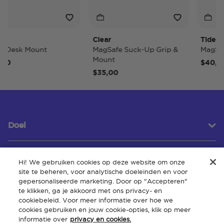
Clear
Tidepool
Desk Mount
MagSafe Suck-Up Grip &
MagSafe
Mount
0
$40,00
$35,00
Doel
Hi! We gebruiken cookies op deze website om onze
Klantenservice
site te beheren, voor analytische doeleinden en voor
gepersonaliseerde marketing. Door op "Accepteren"
te klikken, ga je akkoord met ons privacy- en
cookiebeleid. Voor meer informatie over hoe we
Over
cookies gebruiken en jouw cookie-opties, klik op meer
informatie over
privacy en cookies.