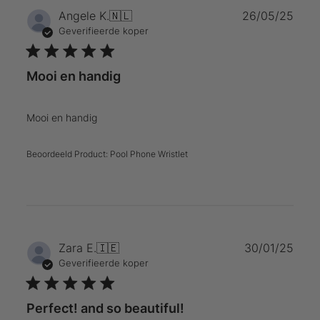
Publ
Angele K.
🇳🇱
26/05/25
Geverifieerde koper
Mooi en handig
Mooi en handig
Beoordeeld Product:
Pool Phone Wristlet
Publ
Zara E.
🇮🇪
30/01/25
Geverifieerde koper
Perfect! and so beautiful!