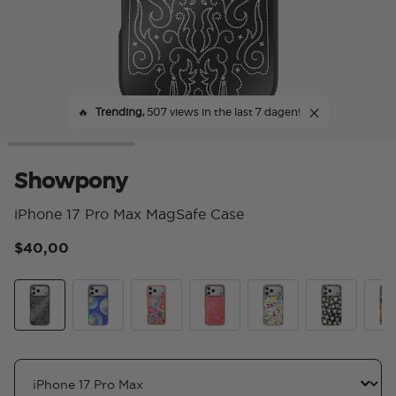
🔥
Trending,
507 views in the last 7 dagen!
Showpony
iPhone 17 Pro Max MagSafe Case
$40,00
3,4
Showpony
Disco Mirage
Jackpot
Red Room
Desert Treasure
Starstruck
Howd