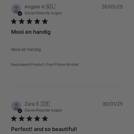
Publ
Angele K.
🇳🇱
26/05/25
Geverifieerde koper
Mooi en handig
Mooi en handig
Beoordeeld Product:
Pool Phone Wristlet
Publ
Zara E.
🇮🇪
30/01/25
Geverifieerde koper
Perfect! and so beautiful!