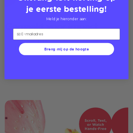
je eerste bestelling!
Meld je hieronder aan:
Gemaakt voor impact
10-ft (3m) drop protection, MagSafe compatibility,
and printed florals that go all in
Breng mij op de hoogte