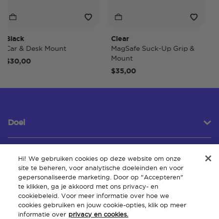
lack
Clear
Tid
ar & Desk Mount
MagSafe Suck-Up Grip &
Mag
Mount
30,00
$4
$35,00
Doel
Hi! We gebruiken cookies op deze website om onze
Klantenservice
site te beheren, voor analytische doeleinden en voor
gepersonaliseerde marketing. Door op "Accepteren"
te klikken, ga je akkoord met ons privacy- en
cookiebeleid. Voor meer informatie over hoe we
Over
cookies gebruiken en jouw cookie-opties, klik op meer
informatie over
privacy en cookies.