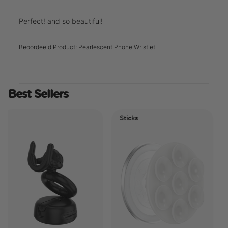
Perfect! and so beautiful!
Beoordeeld Product:
Pearlescent Phone Wristlet
Best Sellers
Sticks
Ele
Ti