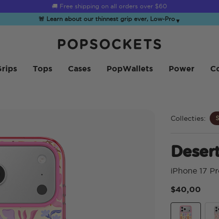
☀️
Summer Sendoff Sale
is on 🚨 Up to 60% off
🚨 Learn about our thinnest grip ever, Low-Pro
▼
PopSockets Startpagina
rips
Tops
Cases
PopWallets
Power
Co
Collecties:
S
Desert
iPhone 17 P
$40,00