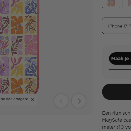
Desert Folia
Des
Maak je
the last 7 dagen!
Een ritmisch
MagSafe cas
meter (10 vo