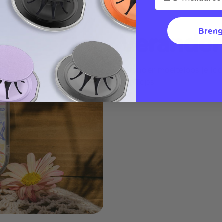
Breng
Verander
Verander moeiteloos je loo
PopTops