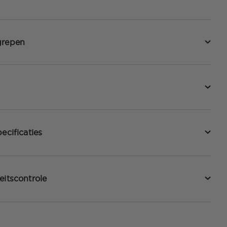
grepen
ecificaties
eitscontrole