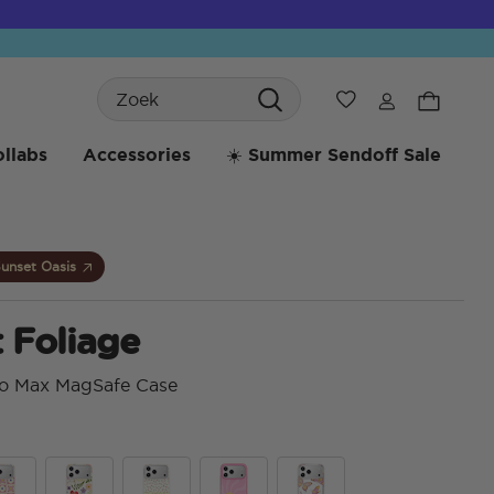
Search
Verlanglijst
llabs
Accessories
☀️ Summer Sendoff Sale
unset Oasis
 Foliage
ro Max MagSafe Case
5 va