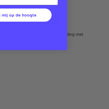
 mij op de hoogte
 Jouw Vibe
k bij elke setwissel en podiumwisseling met