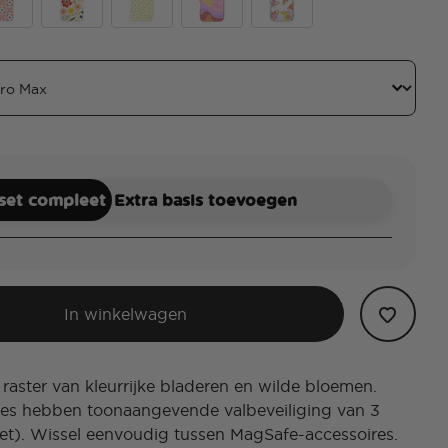
ge
ert Crochet
Wild Blooms
Dainty Prairie
Golden Hour
Sunset Mariposa
 set compleet
Extra basis toevoegen
In winkelwagen
 raster van kleurrijke bladeren en wilde bloemen.
es hebben toonaangevende valbeveiliging van 3
et). Wissel eenvoudig tussen MagSafe-accessoires.