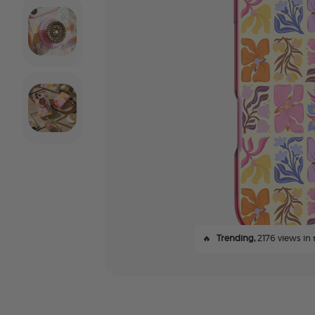
🔥
Trending,
2176 views in 