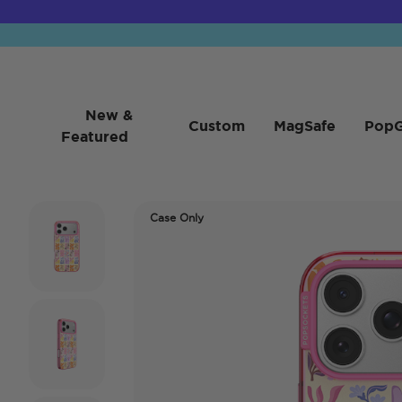
New &
Custom
MagSafe
PopG
Featured
Case Only