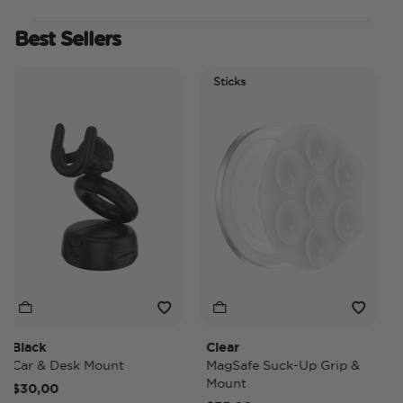
Best Sellers
Sticks
El
Ti
Black
Clear
Ti
Car & Desk Mount
MagSafe Suck-Up Grip &
Ma
Mount
$30,00
$4