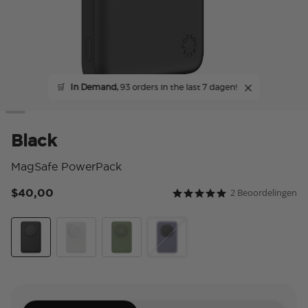
🛒
In Demand,
93 orders in the last 7 dagen!
Black
MagSafe PowerPack
$40,00
2 Beoordelingen
3,3 van 5 klantbeoordeli
5.0 star rating
Black
White
Eucalyptus
Dusk