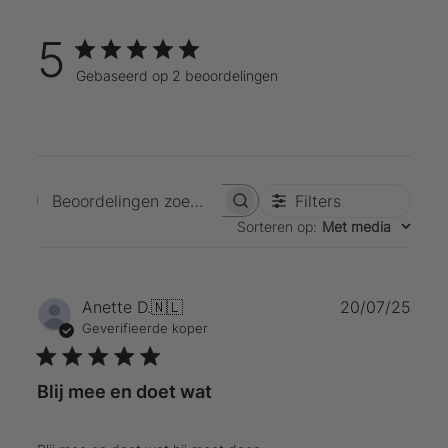
5
Gebaseerd op 2 beoordelingen
Filters
Beoordelingen zoeken
Sorteren op
:
Met media
Publ
Anette D.
🇳🇱
20/07/25
Geverifieerde koper
Blij mee en doet wat