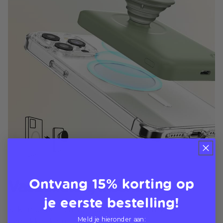
Ontvang 15% korting op
Vastklikken, inschakelen
je eerste bestelling!
Klikt magnetisch vast aan uw telefoon voor
Meld je hieronder aan:
gemakkelijk opladen