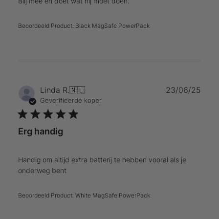
Blij mee en doet wat hij moet doen.
Beoordeeld Product:
Black MagSafe PowerPack
Publ
Linda R.
🇳🇱
23/06/25
Geverifieerde koper
Erg handig
Handig om altijd extra batterij te hebben vooral als je
onderweg bent
Beoordeeld Product:
White MagSafe PowerPack