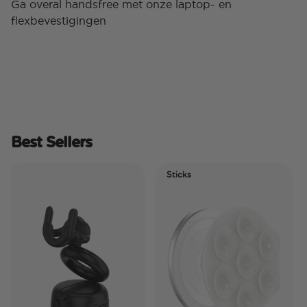
Ga overal handsfree met onze laptop- en
flexbevestigingen
Best Sellers
Sticks
El
Ti