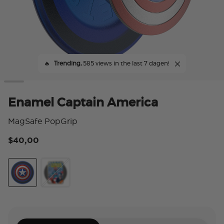
🔥
Trending,
585 views in the last 7 dagen!
Enamel Captain America
MagSafe PopGrip
$40,00
5 v
Enamel Captain America
Enamel Captain America Comic Book