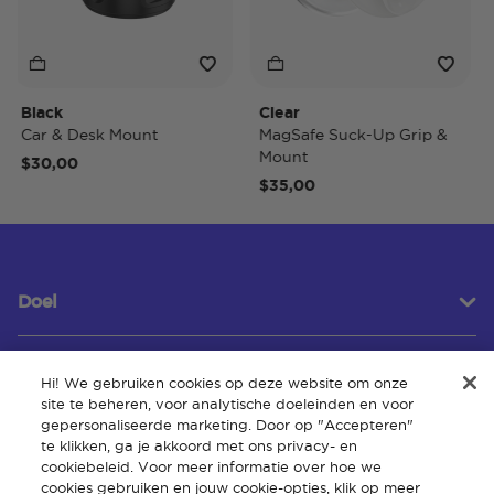
Black
Clear
Tid
Car & Desk Mount
MagSafe Suck-Up Grip &
Ma
Mount
$30,00
$4
$35,00
Doel
Hi! We gebruiken cookies op deze website om onze
Klantenservice
site te beheren, voor analytische doeleinden en voor
gepersonaliseerde marketing. Door op "Accepteren"
te klikken, ga je akkoord met ons privacy- en
cookiebeleid. Voor meer informatie over hoe we
Over
cookies gebruiken en jouw cookie-opties, klik op meer