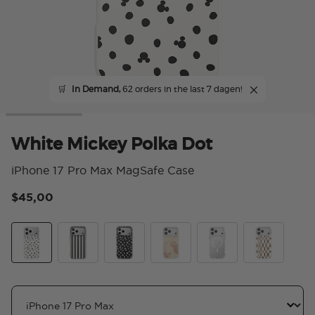
🛒
In Demand,
62 orders in the last 7 dagen!
White Mickey Polka Dot
iPhone 17 Pro Max MagSafe Case
$45,00
4,5
White Mickey Polka Dot
Chic Mickey Stripe
Translucent Black Mickey Polka Dot
Serene Mickey
Mickey Polka Dot
Mickey Latte