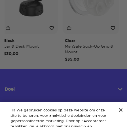
Black
Clear
Ti
Car & Desk Mount
MagSafe Suck-Up Grip &
Ma
Mount
$30,00
$4
$35,00
Doel
Hi! We gebruiken cookies op deze website om onze
Klantenservice
site te beheren, voor analytische doeleinden en voor
gepersonaliseerde marketing. Door op "Accepteren"
te klikken, ga je akkoord met ons privacy- en