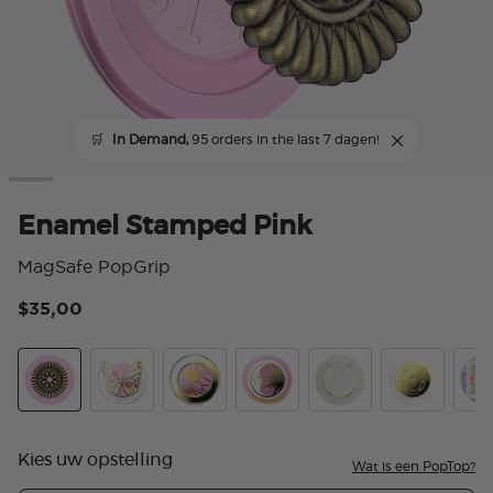
🛒
In Demand,
95 orders in the last 7 dagen!
Enamel Stamped Pink
MagSafe PopGrip
$35,00
4,7
Enamel Stamped Pink
Enamel Mariposa Bloom
Luxe Enamel Golden Hour
Enamel Lunar Dreams Pink
Luxe Enamel Opal
Enamel How
Popo
Kies uw opstelling
Wat is een PopTop?