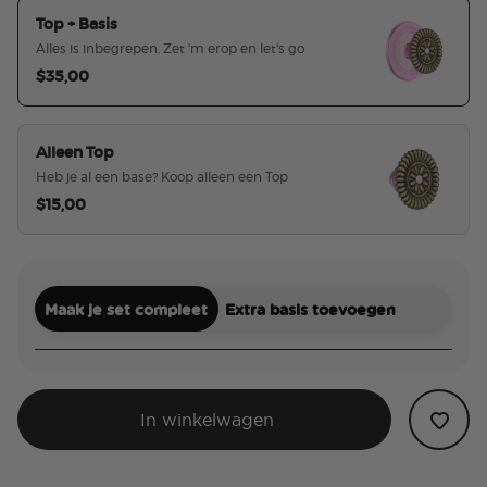
Top + Basis
Alles is inbegrepen. Zet 'm erop en let's go
$35,00
geselecteerd
Alleen Top
Heb je al een base? Koop alleen een Top
$15,00
Maak je set compleet
Extra basis toevoegen
In winkelwagen