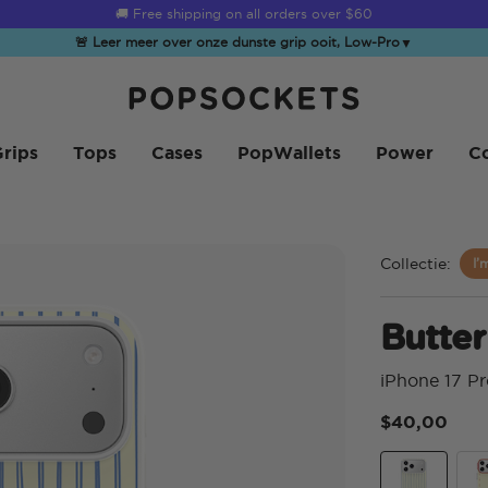
☀️
Summer Sendoff Sale
is on 🚨 Up to 60% off
🚨 Leer meer over onze dunste grip ooit, Low-Pro
▼
PopSockets Startpagina
rips
Tops
Cases
PopWallets
Power
Co
Collectie:
I’
Butter
iPhone 17 P
$40,00