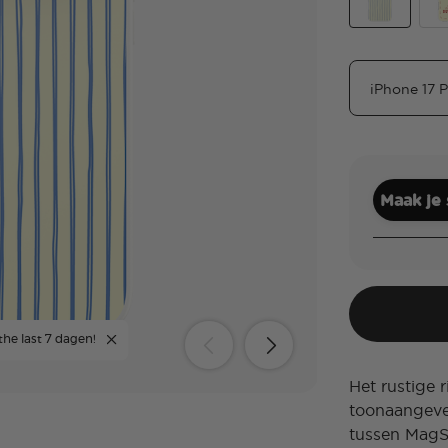
Butter Stripe
Uns
Maak je
the last 7 dagen!
Het rustige 
toonaangeve
tussen MagS