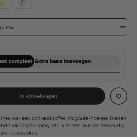
s
alty
Better with Butter
 set compleet
Extra basis toevoegen
In winkelwagen
ritme van een ochtendkoffie. MagSafe-hoesjes bieden
nde valbescherming van 3 meter. Wissel eenvoudig
afe-accessoires.