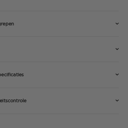
grepen
ecificaties
eitscontrole