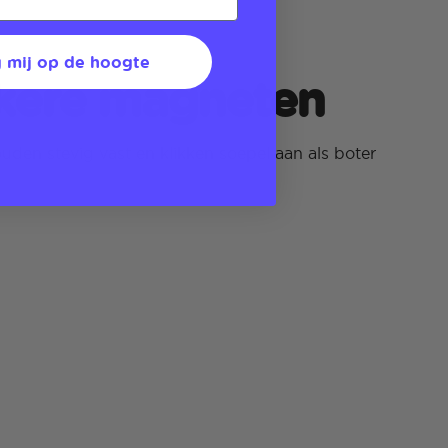
 mij op de hoogte
kere magneten
den stevig vast en klikken soepel aan als boter