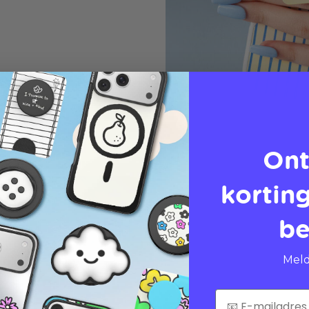
Ont
korting
be
Meld