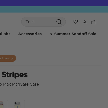
Search
Verlanglijst
llabs
Accessories
☀️ Summer Sendoff Sale
m Toast
 Stripes
ro Max MagSafe Case
4 va