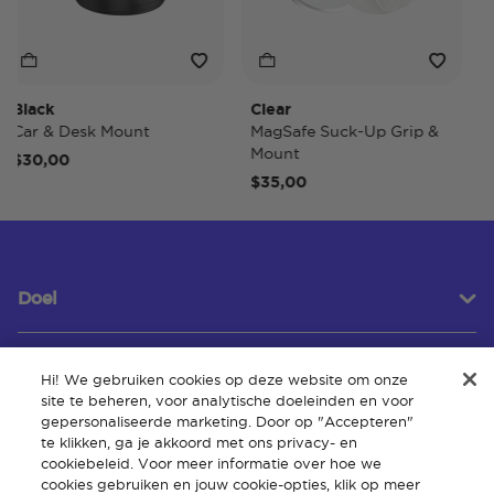
ack
Clear
Tide
r & Desk Mount
MagSafe Suck-Up Grip &
MagS
Mount
30,00
$40
$35,00
Doel
Hi! We gebruiken cookies op deze website om onze
Klantenservice
site te beheren, voor analytische doeleinden en voor
gepersonaliseerde marketing. Door op "Accepteren"
te klikken, ga je akkoord met ons privacy- en
cookiebeleid. Voor meer informatie over hoe we
Over
cookies gebruiken en jouw cookie-opties, klik op meer