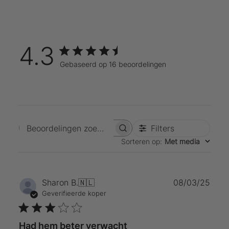
4.3
Gebaseerd op 16 beoordelingen
Filters
Beoordelingen zoeken
Sorteren op
:
Met media
Publ
Sharon B.
🇳🇱
08/03/25
Geverifieerde koper
Had hem beter verwacht