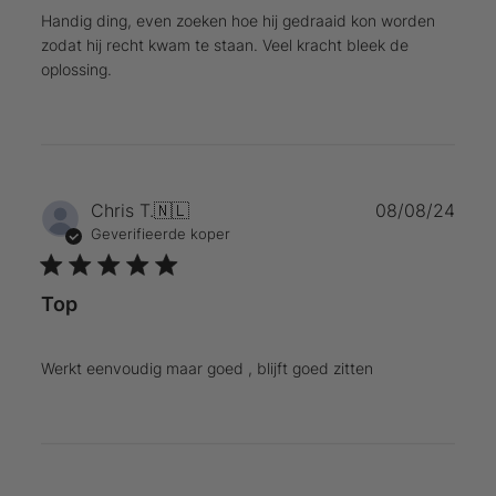
Handig ding, even zoeken hoe hij gedraaid kon worden
zodat hij recht kwam te staan. Veel kracht bleek de
oplossing.
Publ
Chris T.
🇳🇱
08/08/24
Geverifieerde koper
Top
Werkt eenvoudig maar goed , blijft goed zitten