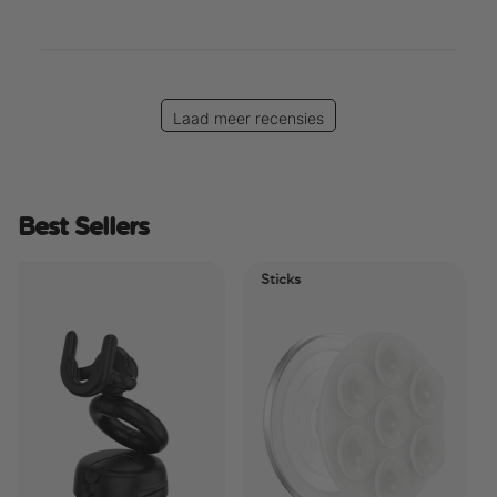
Laad meer recensies
Best Sellers
Sticks
Elec
Tid