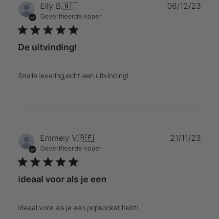
Publ
Elly B.
🇳🇱
06/12/23
Geverifieerde koper
De uitvinding!
Snelle levering,echt een uitvinding!
Publ
Emmely V.
🇧🇪
21/11/23
Geverifieerde koper
ideaal voor als je een
ideaal voor als je een popsocket hebt!