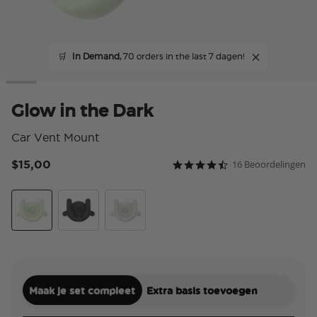
🛒
In Demand,
70 orders in the last 7 dagen!
Glow in the Dark
Car Vent Mount
$15,00
16 Beoordelingen
5 van 5 klantbeoordeling
4.3 star rating
Glow in the Dark
Black
White
Maak je set compleet
Extra basis toevoegen