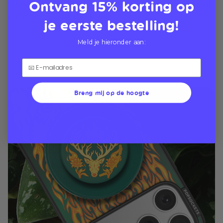
Ontvang 15% korting op
Sterk, MagSafe houdt uw Kindle veilig met een band
die moeilijk te verbreken is
je eerste bestelling!
Meld je hieronder aan:
Breng mij op de hoogte