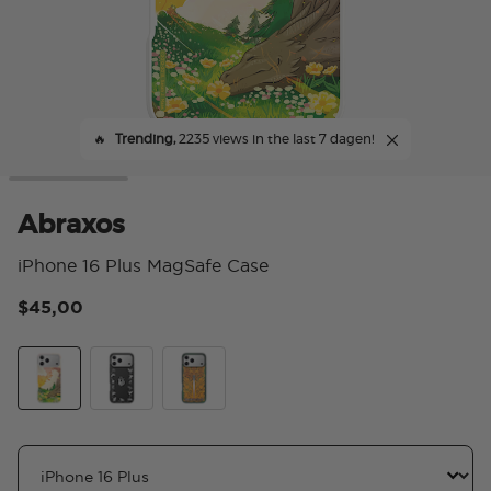
🔥
Trending,
2235 views in the last 7 dagen!
Abraxos
iPhone 16 Plus MagSafe Case
$45,00
5 v
Abraxos
Mirror The 13
Mirror Fireheart