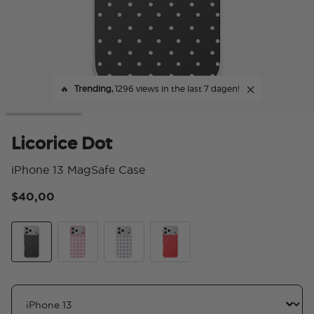
🔥
Trending,
1296 views in the last 7 dagen!
Licorice Dot
iPhone 13 MagSafe Case
$40,00
4,1
Licorice Dot
Blush Gingham
Berry Sweet Gingham
Cherry Pop