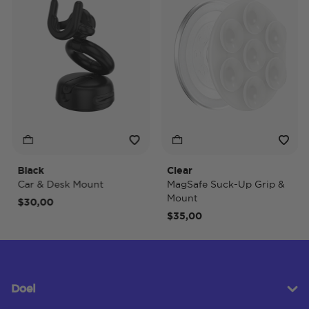
Black
Clear
T
Car & Desk Mount
MagSafe Suck-Up Grip &
Mount
$30,00
$35,00
Doel