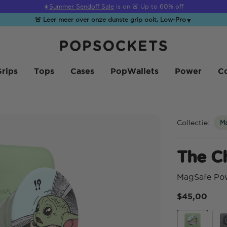
☀️
Summer Sendoff Sale
is on 🚨 Up to 60% off
🚨 Leer meer over onze dunste grip ooit, Low-Pro
▼
PopSockets Startpagina
rips
Tops
Cases
PopWallets
Power
Co
Collectie:
M
The Ch
MagSafe Po
$45,00