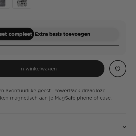
kar
Mandalorian Comic
 set compleet
Extra basis toevoegen
In winkelwagen
en avontuurlijke geest. PowerPack draadloze
kken magnetisch aan je MagSafe phone of case.