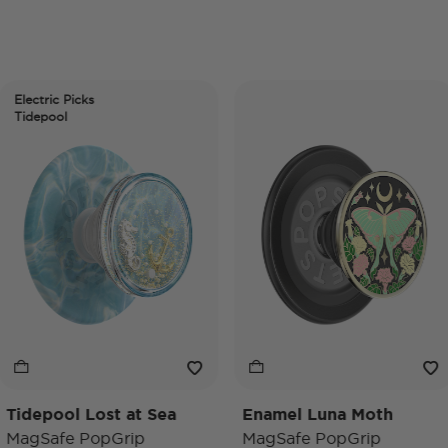
c Picks
ol
ol Lost at Sea
Enamel Luna Moth
Iri
fe PopGrip
MagSafe PopGrip
Mag