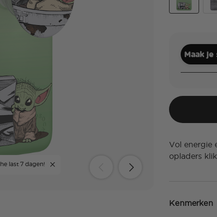
The Child
Bes
Maak je
Vol energie 
opladers kli
he last 7 dagen!
Kenmerken