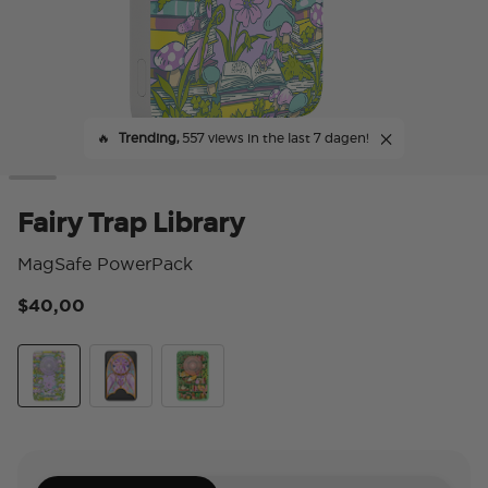
🔥
Trending,
557 views in the last 7 dagen!
Fairy Trap Library
MagSafe PowerPack
$40,00
5 v
Fairy Trap Library
Fairyglass
Stories Shelves Green