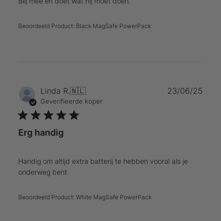
Blij mee en doet wat hij moet doen.
Beoordeeld Product:
Black MagSafe PowerPack
Publ
Linda R.
🇳🇱
23/06/25
Geverifieerde koper
Erg handig
Handig om altijd extra batterij te hebben vooral als je
onderweg bent
Beoordeeld Product:
White MagSafe PowerPack