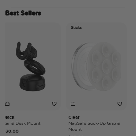
Best Sellers
Sticks
Ele
Ti
lack
Clear
Tid
ar & Desk Mount
MagSafe Suck-Up Grip &
Mag
Mount
30,00
$40