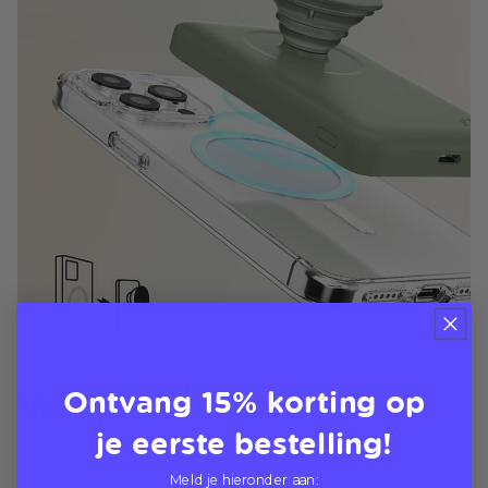
Ontvang 15% korting op
Vastklikken, inschakelen
je eerste bestelling!
Klikt magnetisch vast aan uw telefoon voor
Meld je hieronder aan:
gemakkelijk opladen