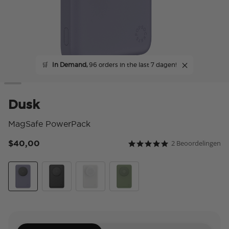
🛒
In Demand,
96 orders in the last 7 dagen!
Dusk
MagSafe PowerPack
$40,00
2 Beoordelingen
3,9 van 5 klantbeoordeli
5.0 star rating
Dusk
Black
White
Eucalyptus