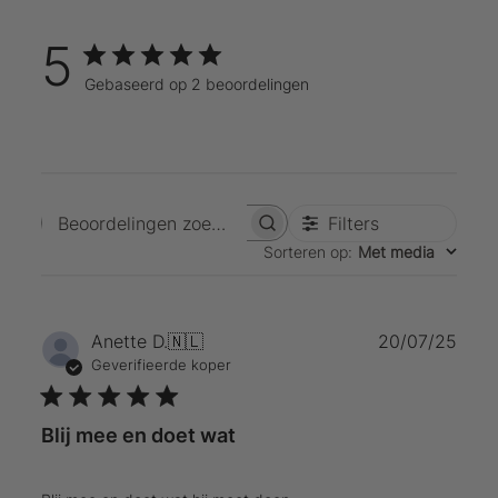
5
Gebaseerd op 2 beoordelingen
Filters
Beoordelingen zoeken
Sorteren op
:
Met media
Publ
Anette D.
🇳🇱
20/07/25
Geverifieerde koper
Blij mee en doet wat