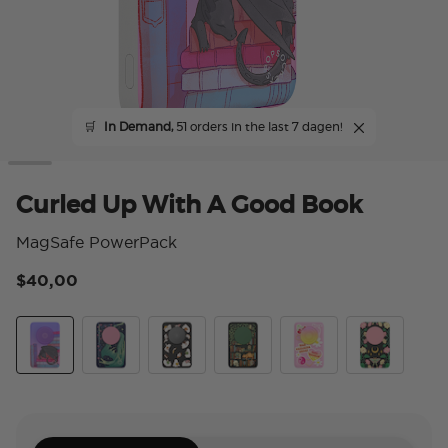
🛒
In Demand,
51 orders in the last 7 dagen!
Curled Up With A Good Book
MagSafe PowerPack
$40,00
5 v
Curled Up With A Good Book
Dragon Sage
Spooky Book Club
Storied Shelves
Fully Booked
Moon Flower