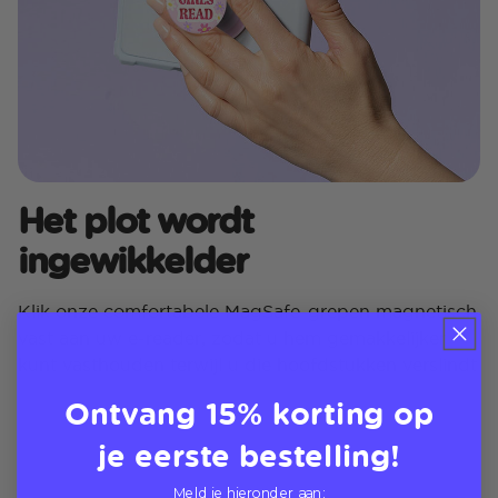
Het plot wordt
ingewikkelder
Klik onze comfortabele MagSafe-grepen magnetisch
vast aan uw e-reader, zodat u hem gemakkelijker
kunt vasthouden terwijl u die hoofdstukken verslindt
Ontvang 15% korting op
je eerste bestelling!
Meld je hieronder aan: