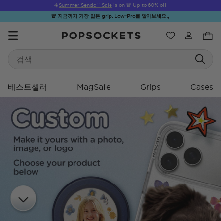
☀️
Summer Sendoff Sale
is on 🚨 Up to 60% off
🚨 지금까지 가장 얇은 grip, Low-Pro를 알아보세요
▼
위시리스트
Search
PopSockets 홈
베스트셀러
MagSafe
Grips
Cases
☀️ Summer
Hello Kitty®
Second
Sea Spell
Sug
Sendoff Sale
and Friends
Morning