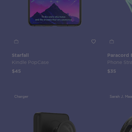
Starfall
Paracord 
Kindle PopCase
Phone Str
$45
$35
Charger
Sarah J. Maa