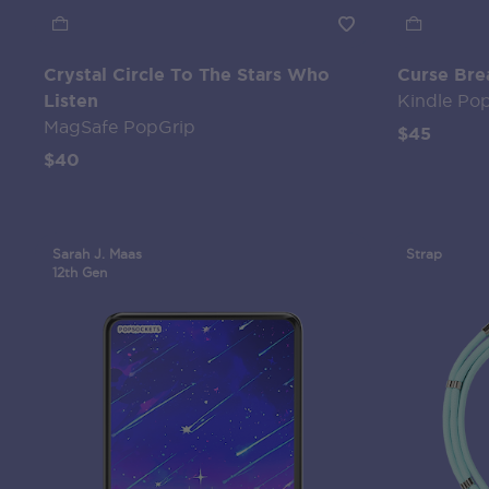
Crystal Circle To The Stars Who
Curse Bre
Listen
Kindle Po
MagSafe PopGrip
$45
$40
Sarah J. Maas
Strap
12th Gen