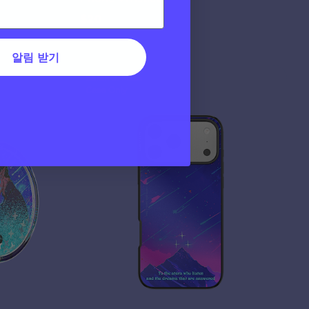
$20
알림 받기
Sarah J. Maas
Case Only