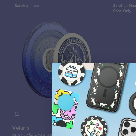
Sarah J. Maas
Sarah J. Maa
Case Only
Velaris
Mirror Cu
MagSafe PopGrip
MagSafe 