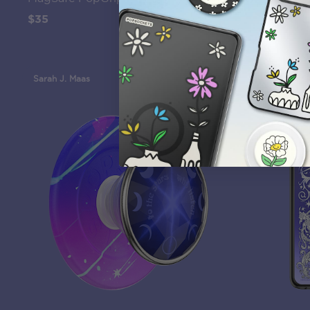
$35
$45
Sarah J. Maas
Sarah J. Maa
12th Gen