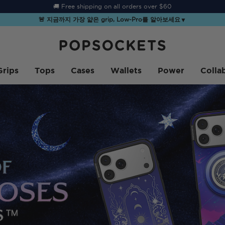
☀️
Summer Sendoff Sale
is on 🚨 Up to 60% off
🚨 지금까지 가장 얇은 grip, Low-Pro를 알아보세요
▼
PopSockets 홈
Grips
Tops
Cases
Wallets
Power
Colla