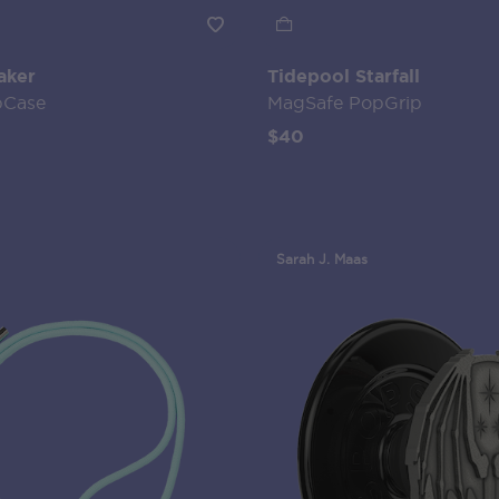
aker
Tidepool Starfall
pCase
MagSafe PopGrip
$40
Sarah J. Maas