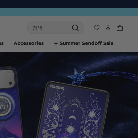
Search
위시리스트
bs
Accessories
☀️ Summer Sendoff Sale