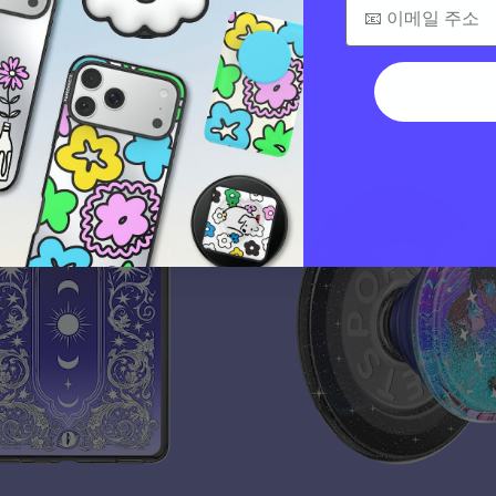
$40
s
Sarah J. Maas
Tidepool