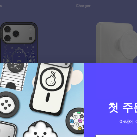
s
Charger
첫 주
아래에 
rse Breaker
White
PopCase
MagSafe PowerPack