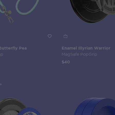
Butterfly Pea
Enamel Illyrian Warrior
ap
MagSafe PopGrip
$40
s