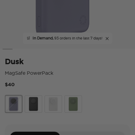
🛒
In Demand,
93 orders in the last 7 days!
Dusk
MagSafe PowerPack
$40
3.
Dusk
Black
White
Eucalyptus