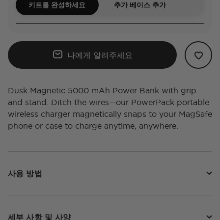
키트를 완성하세요
추가 베이스 추가
나에게 알려주세요
Dusk Magnetic 5000 mAh Power Bank with grip
and stand. Ditch the wires—our PowerPack portable
wireless charger magnetically snaps to your MagSafe
phone or case to charge anytime, anywhere.
사용 방법
세부 사항 및 사양