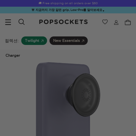
Summer Sendoff Sale
🚚 Free shipping on all orders over
$60
🚨 지금까지 가장 얇은 grip, Low-Pro를 알아보세요
▼
위시리스트
Best Sellers
PopSockets 홈
컬렉션:
Twilight
New Essentials
Charger
☀️ Summer
Hello Kitty®
Second
Sea Spell
Sug
Sendoff Sale
and Friends
Morning