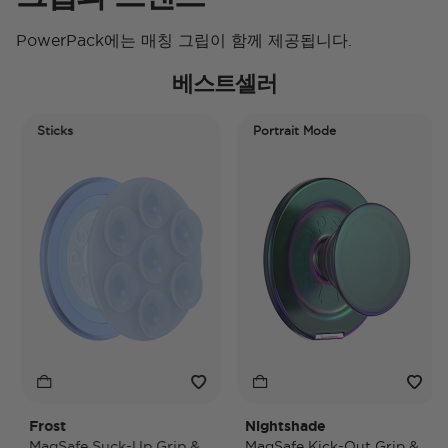
PowerPack에는 매칭 그립이 함께 제공됩니다.
베스트셀러
Sticks
Portrait Mode
Frost
Nightshade
MagSafe Suck-Up Grip &
MagSafe Kick-Out Grip &