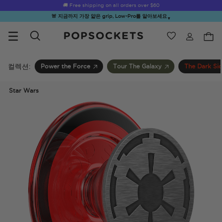
🚚 Free shipping on all orders over
$60
🚨 지금까지 가장 얇은 grip, Low-Pro를 알아보세요
▼
위시리스트
Best Sellers
PopSockets 홈
컬렉션:
Power the Force
Tour The Galaxy
The Dark Si
Star Wars
☀️ Summer
Hello Kitty®
Sea Spell
Sugar Rush
Kick-
Sendoff Sale
and Friends