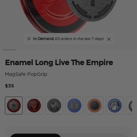
🛒
In Demand,
65 orders in the last 7 days!
Enamel Long Live The Empire
MagSafe PopGrip
$35
4.
Long Live The Empire
Darth Maul
Death Star
Jedi Icon
Distressed Rebel Sym
Enamel R2D
Enam