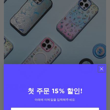
귀여운 케이스, 진짜 보호
첫 주문 15% 할인!
10피트 낙하 보호 기능과 무선 충전 호환성을 갖춘
아래에 이메일을 입력해주세요:
MagSafe 케이스에는 Disney의 Stitch가 모두 등장합니