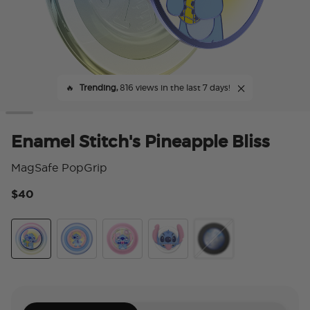
🔥
Trending,
816 views in the last 7 days!
Enamel Stitch's Pineapple Bliss
MagSafe PopGrip
$40
4.
Enamel Stitch's Pineapple Bliss
Jelly Star Stitch
Tidepool Stitch Snacks
Dreamy Stitch
Mirror Stitch Snacks T