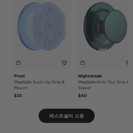
Frost
Nightshade
MagSafe Suck-Up Grip &
MagSafe Kick-Out Grip &
Mount
Stand
$35
$40
베스트셀러 쇼핑