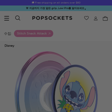
🚚 Free shipping on all orders over
$60
🚨 지금까지 가장 얇은 grip, Low-Pro를 알아보세요
▼
위시리스트
Best Sellers
PopSockets 홈
수집:
Stitch Snack Attack
Disney
☀️ Summer
Hello Kitty®
Second
Sea Spell
Sug
Sendoff Sale
and Friends
Morning