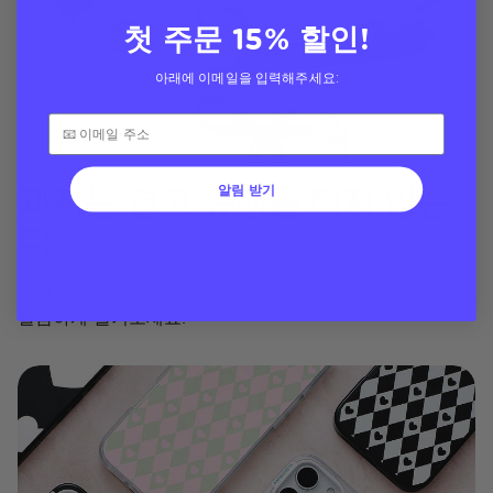
첫 주문 15% 할인!
아래에 이메일을 입력해주세요:
과자는 결코 유행을 타지 않는
알림 받기
다
교체 가능한 MagSafe 액세서리로 다양한 맛의 휴대폰을
달콤하게 즐겨보세요.