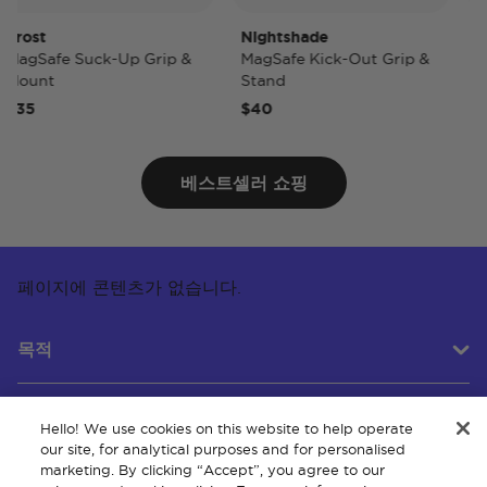
ost
Nightshade
Nigh
gSafe Suck-Up Grip &
MagSafe Kick-Out Grip &
MagS
ount
Stand
PopW
35
$40
$50
베스트셀러 쇼핑
페이지에 콘텐츠가 없습니다.
목적
Hello! We use cookies on this website to help operate
고객 서비스
our site, for analytical purposes and for personalised
marketing. By clicking “Accept”, you agree to our