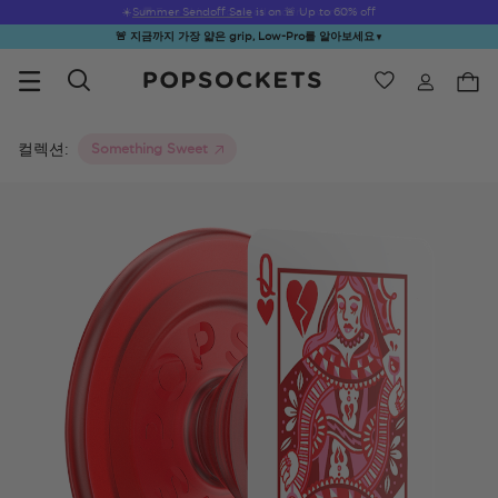
☀️
Summer Sendoff Sale
is on 🚨 Up to 60% off
🚨 지금까지 가장 얇은 grip, Low-Pro를 알아보세요
▼
위시리스트
Best Sellers
PopSockets 홈
컬렉션:
Something Sweet
☀️ Summer
Hello Kitty®
Sea Spell
Sugar Rush
Kick-
Sendoff Sale
and Friends