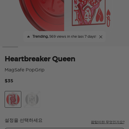
🔥
Trending,
569 views in the last 7 days!
Heartbreaker Queen
MagSafe PopGrip
$35
5 
Heartbreaker Queen
Jokes on You
설정을 선택하세요
팝탑이란 무엇인가요?