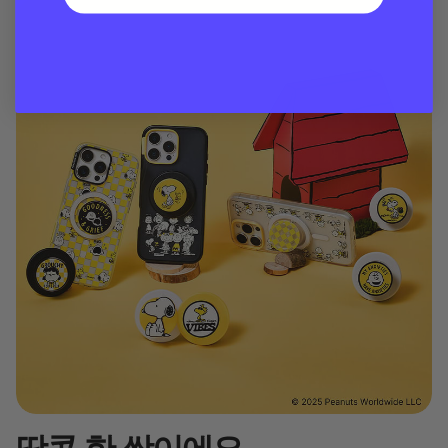
땅콩 한 쌍이에요