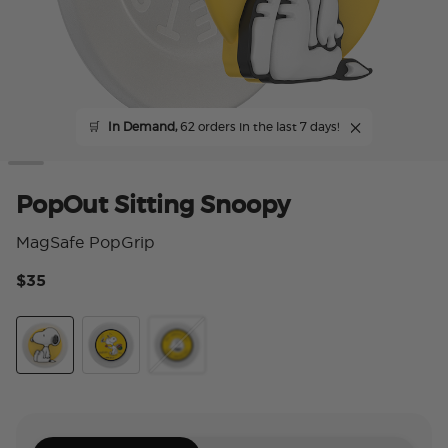
🛒
In Demand,
62 orders in the last 7 days!
PopOut Sitting Snoopy
MagSafe PopGrip
$35
5 
Sitting Snoopy
Snoopy Skip
My Anxieties Have Anxieties