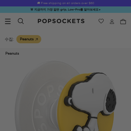
☀️
Summer Sendoff Sale
is on 🚨 Up to 60% off
🚨 지금까지 가장 얇은 grip, Low-Pro를 알아보세요
▼
위시리스트
Best Sellers
PopSockets 홈
수집:
Peanuts
Peanuts
☀️ Summer
Hello Kitty®
Second
Sea Spell
Sug
Sendoff Sale
and Friends
Morning