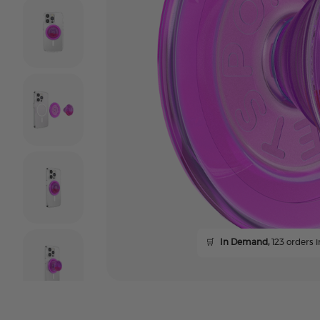
🛒
In Demand,
123 orders i