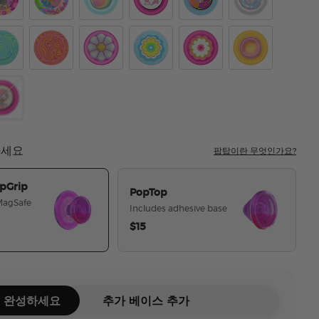
viation
k Relief
Boca Palm
Boca Aura
LeTigre Boca
Flamingo
Marble Swirl
is Keylime
Aviation Orange
PopOut Doodle Daisy Boca
Molded Flower Kaleidoscope Blue
Molded Flower Kaleidosc
Jelly Sunni B
ordshire Furries
mel Carousel Pony
하세요
팝탑이란 무엇인가요?
pGrip
PopTop
 MagSafe
Includes adhesive base
$15
선택된
 완성하세요
추가 베이스 추가