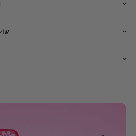
법
 사양