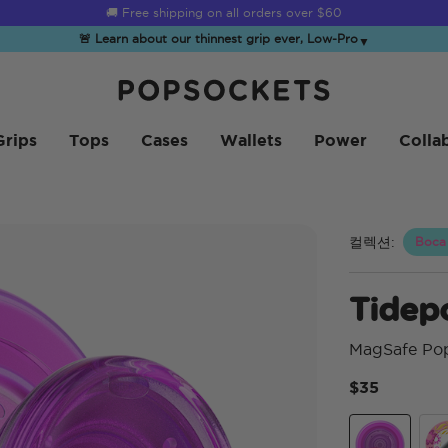
☀️
Summer Sendoff Sale
is on 🚨 Up to 60% off
🚨 Learn about our thinnest grip ever, Low-Pro
▼
PopSockets 홈
Grips
Tops
Cases
Wallets
Power
Colla
컬렉션:
Boca
Tidep
MagSafe Po
$35