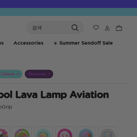
Search
위시리스트
bs
Accessories
☀️ Summer Sendoff Sale
 Cabana
Nocturna
ool Lava Lamp Aviation
pGrip
4.