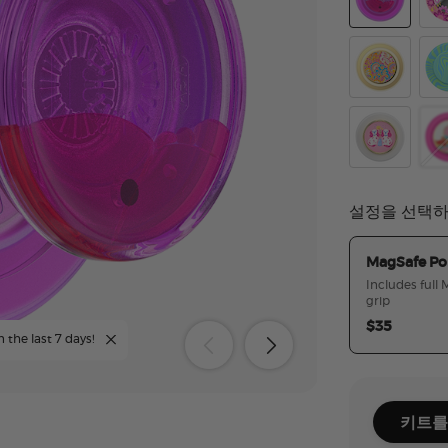
Lava Lamp A
Pin
Gaudy Gold
Oas
Enamel Staff
Ena
설정을 선택
MagSafe Po
Includes full
grip
$35
n the last 7 days!
키트를