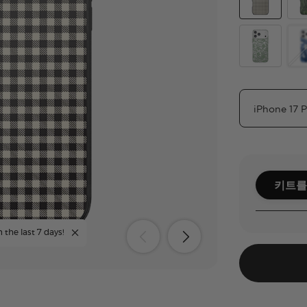
Gingham
Oli
Lace Eucalyp
Ph
키트를
 the last 7 days!