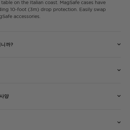
c table on the Italian coast. MagSafe cases have
ding 10-foot (3m) drop protection. Easily swap
Safe accessories.
됩니까?
 사양