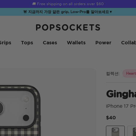
☀️
Summer Sendoff Sale
is on 🚨 Up to 60% off
🚨 지금까지 가장 얇은 grip, Low-Pro를 알아보세요
▼
PopSockets 홈
Grips
Tops
Cases
Wallets
Power
Colla
컬렉션:
Heart
Ging
iPhone 17 P
$40