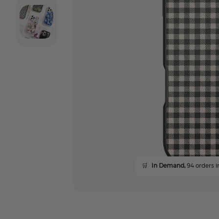
🛒
In Demand,
94 orders in