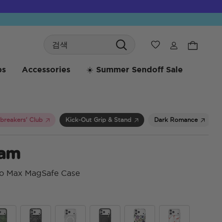
Search
위시리스트
bs
Accessories
☀️ Summer Sendoff Sale
breakers' Club
Kick-Out Grip & Stand
Dark Romance
ham
ro Max MagSafe Case
4.