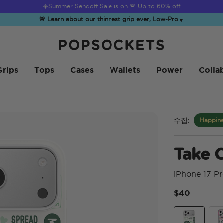
☀️
Summer Sendoff Sale
is on 🚨 Up to 60% off
🚨 Learn about our thinnest grip ever, Low-Pro
▼
PopSockets 홈
Grips
Tops
Cases
Wallets
Power
Colla
수집:
Happine
Take C
iPhone 17 P
$40