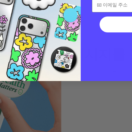
메시지를
언제든지 PopTops을 쉽게
유하세요