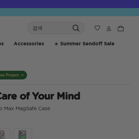
Search
위시리스트
bs
Accessories
☀️ Summer Sendoff Sale
ss Project
are of Your Mind
ro Max MagSafe Case
3.