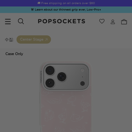
🚚 Free shipping on all orders over
$60
🚨 Learn about our thinnest grip ever, Low-Pro
▼
위시리스트
Best Sellers
PopSockets 홈
수집:
Center Stage
Case Only
☀️ Summer
Hello Kitty®
Second
Sea Spell
Sug
Sendoff Sale
and Friends
Morning