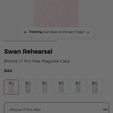
🔥
Trending,
1441 views in the last 7 days!
Swan Rehearsal
iPhone 17 Pro Max MagSafe Case
$40
5 
Swan Rehearsal
Cottage Tutu Blue
Spotlight Dots
Forget Me Not Waltz
Tiny Bows
Bows & Bloo
Cott