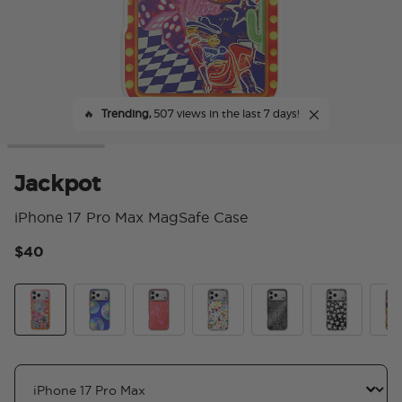
🔥
Trending,
507 views in the last 7 days!
Jackpot
iPhone 17 Pro Max MagSafe Case
$40
3.
Jackpot
Disco Mirage
Red Room
Desert Treasure
Showpony
Starstruck
Howd