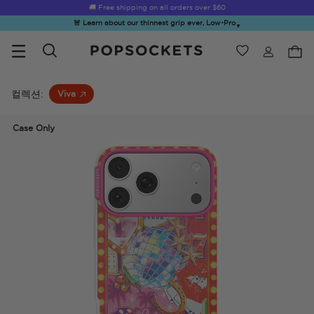
☀️
Summer Sendoff Sale
is on 🚨 Up to 60% off
🚨 Learn about our thinnest grip ever, Low-Pro
▼
위시리스트
Best Sellers
PopSockets 홈
컬렉션:
Viva
Case Only
☀️ Summer
Hello Kitty®
Second
Sea Spell
Sug
Sendoff Sale
and Friends
Morning