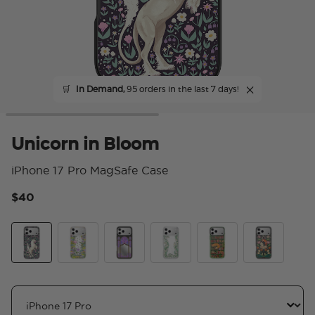
🛒
In Demand,
95 orders in the last 7 days!
Unicorn in Bloom
iPhone 17 Pro MagSafe Case
$40
5 
Unicorn in Bloom
Fairy Trap Library
Fairyglass
Bells of the Hollow
Storied Shelves Gree
The Fox and 